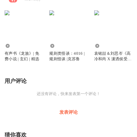
11.19万
10.96万
1.34万
有声书《龙族》| 免
规则类怪谈：4016 |
袁铭喆＆刘思岑《高
费小说 | 玄幻 | 精选
规则怪谈 |克苏鲁
冷和尚 X 潇洒侯受》
古风| 强强 | 精选
用户评论
还没有评论，快来发表第一个评论！
发表评论
猜你喜欢