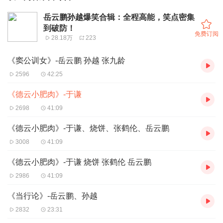
岳云鹏孙越爆笑合辑：全程高能，笑点密集
到破防！
免费订阅
28.18万
223
《窦公训女》-岳云鹏 孙越 张九龄
2596
42:25
《德云小肥肉》-于谦
2698
41:09
《德云小肥肉》-于谦、烧饼、张鹤伦、岳云鹏
3008
41:09
《德云小肥肉》-于谦 烧饼 张鹤伦 岳云鹏
2986
41:09
《当行论》-岳云鹏、孙越
2832
23:31