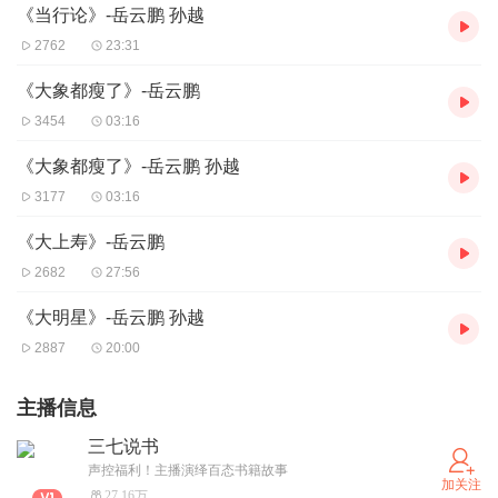
《当行论》-岳云鹏 孙越
2762
23:31
《大象都瘦了》-岳云鹏
3454
03:16
《大象都瘦了》-岳云鹏 孙越
3177
03:16
《大上寿》-岳云鹏
2682
27:56
《大明星》-岳云鹏 孙越
2887
20:00
主播信息
三七说书
声控福利！主播演绎百态书籍故事
加关注
27.16万