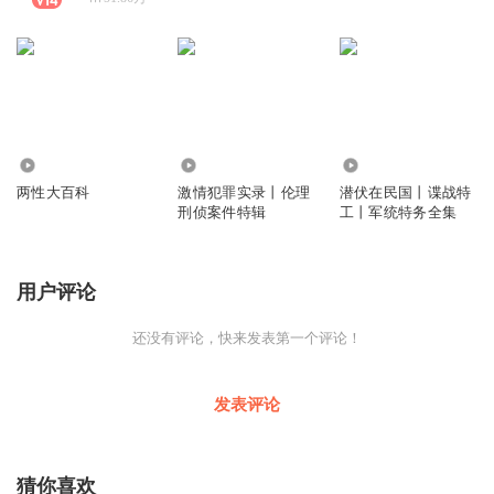
298.96万
1034.06万
394
两性大百科
激情犯罪实录丨伦理
潜伏在民国丨谍战特
刑侦案件特辑
工丨军统特务全集
用户评论
还没有评论，快来发表第一个评论！
发表评论
猜你喜欢