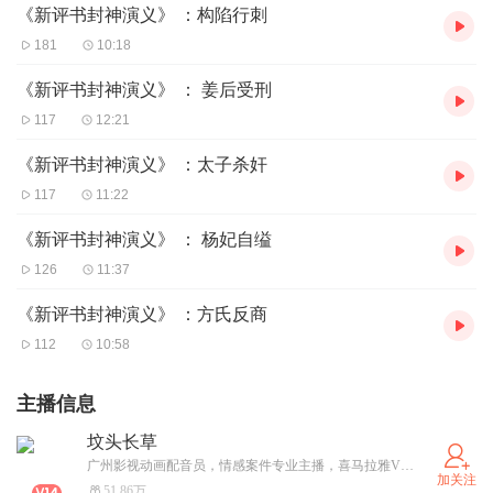
《新评书封神演义》 ：构陷行刺
181
10:18
《新评书封神演义》 ： 姜后受刑
117
12:21
《新评书封神演义》 ：太子杀奸
117
11:22
《新评书封神演义》 ： 杨妃自缢
126
11:37
《新评书封神演义》 ：方氏反商
112
10:58
主播信息
坟头长草
广州影视动画配音员，情感案件专业主播，喜马拉雅VIP付费专辑特约作者
加关注
51.86万