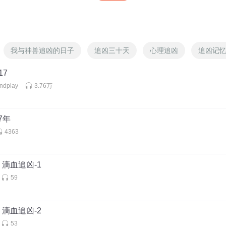
我与神兽追凶的日子
追凶三十天
心理追凶
追凶记
17
dplay
3.76万
7年
4363
滴血追凶-1
59
滴血追凶-2
53