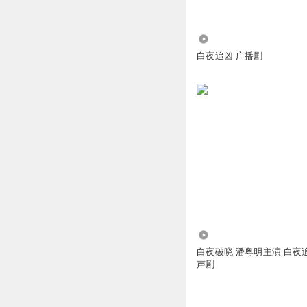
840
白夜追凶 广播剧
96.00万
白夜破晓|潘粤明主演|白夜
声剧