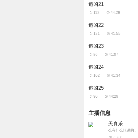
追凶21
112
44:29
追凶22
121
41:55
追凶23
86
41:07
追凶24
102
41:34
追凶25
90
44:29
主播信息
天真乐
么有什么想说的，
7.56万