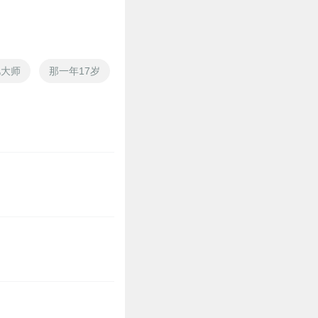
忆大师
那一年17岁
追凶韩国
阴阳追凶
无迹追凶