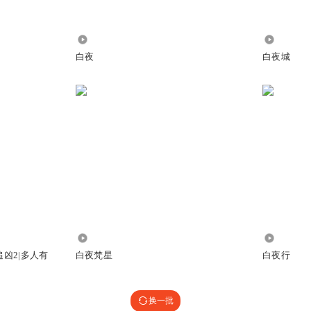
950
3197
白夜
白夜城
2027
4.86万
追凶2|多人有
白夜梵星
白夜行
换一批