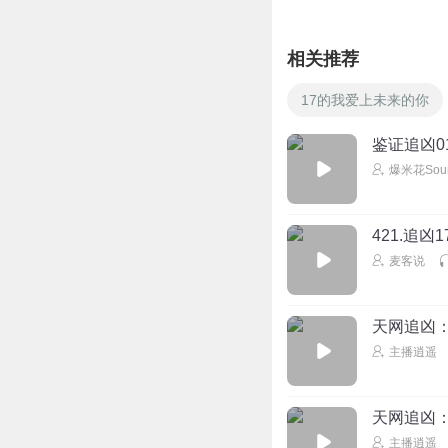
相关推荐
17的我爱上未来的你
鉴证追凶0
爆米花Soun
421.追凶1
麦客说
天网追凶：
主播逍遥
天网追凶：
主播逍遥