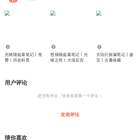
6912
9998
3.15万
光绪陵盗墓笔记丨免
慈禧陵盗墓笔记丨光
古玩行捡漏笔记丨鉴
费丨历史科普
绪之死丨大清后宫秘
宝丨古董收藏
闻丨十大谜案
用户评论
还没有评论，快来发表第一个评论！
发表评论
猜你喜欢