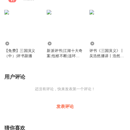
1.06万
9453
8046
【免费】三国演义
新派评书|江湖十大奇
评书《三国演义》丨
（中）|评书新播
案|包袱不断|连环烧
吴浩然播讲丨浩然书
脑
馆现场版
用户评论
还没有评论，快来发表第一个评论！
发表评论
猜你喜欢