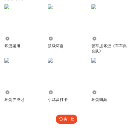
6.95万
19.14万
88.65万
坏蛋梁旭
顶级坏蛋
警车抓坏蛋《车车集
合队》
10.05万
4286
474
坏蛋养成记
小坏蛋打卡
坏蛋调频
换一批