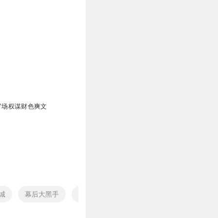
|官场权谋财色爽文
城
幕后大黑手
夜幕下的生活
幕后黑手
梦的落幕