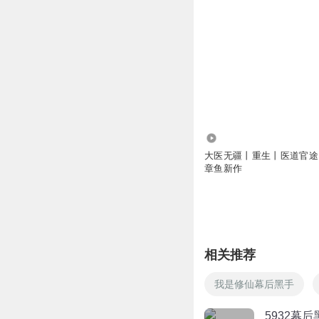
9096.69万
大医无疆丨重生丨医道官途
章鱼新作
相关推荐
我是修仙幕后黑手
5932幕后