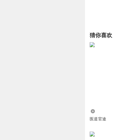
猜你喜欢
2.94亿
医道官途