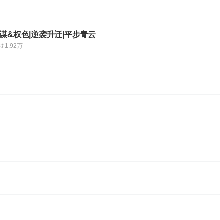
权谋&权色|逆袭升迁|平步青云
1.92万