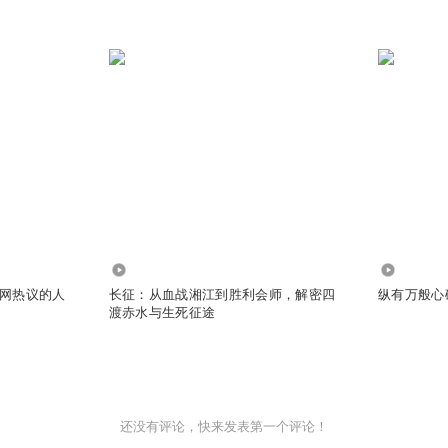
30.57万
7136
网热议的人
长征：从血战湘江到胜利会师，解密四
纵有万般心
渡赤水与生死征途
还没有评论，快来发表第一个评论！