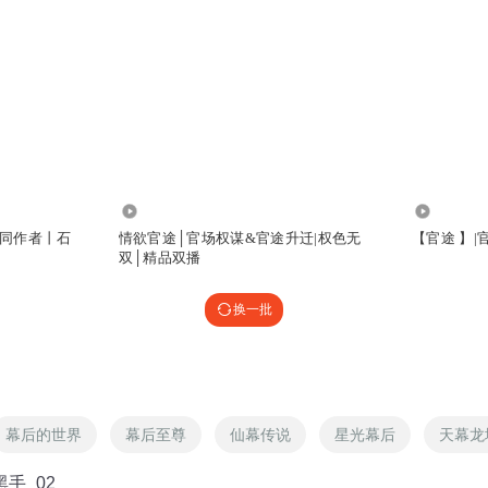
3650.94万
68.78万
同作者丨石
情欲官途│官场权谋&官途升迁|权色无
【官途 】
双│精品双播
换一批
幕后的世界
幕后至尊
仙幕传说
星光幕后
天幕龙
黑手_02