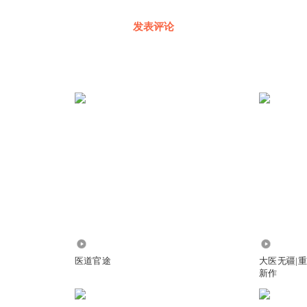
发表评论
558
35
医道官途
大医无疆|
新作