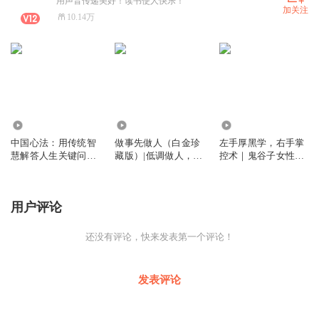
用声音传递美好！读书使人快乐！
加关注
10.14万
4.64万
5.94万
41.23万
中国心法：用传统智
做事先做人（白金珍
左手厚黑学，右手掌
慧解答人生关键问题
藏版）|低调做人，高
控术｜鬼谷子女性必
｜人生关键问题的解
调做事|成事心法|人
读｜做一个有心计的
答之道，是回归你的
生智慧
好人 ｜读懂人性才能
中国心｜积极心理学
成事
用户评论
赵昱鲲
还没有评论，快来发表第一个评论！
发表评论