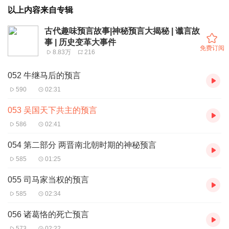
以上内容来自专辑
古代趣味预言故事|神秘预言大揭秘 | 谶言故
事 | 历史变革大事件
免费订阅
8.83万
216
052 牛继马后的预言
590
02:31
053 吴国天下共主的预言
586
02:41
054 第二部分 两晋南北朝时期的神秘预言
585
01:25
055 司马家当权的预言
585
02:34
056 诸葛恪的死亡预言
573
02:22