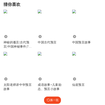
猜你喜欢
4.41万
324
19.41万
神秘的谶言|古代预
中国古代预言
中国预言故事
言|中国神秘事件|749
局|预言
10.19万
4.72万
1.01万
太阳老师讲中华预言
成语故事+儿童励
仙道预言
故事
志、预言小故事
换一批