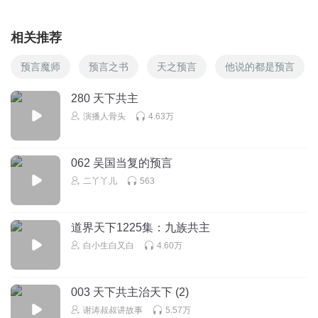
相关推荐
预言魔师
预言之书
天之预言
他说的都是预言
280 天下共主
演播人骨头
4.63万
062 吴国当复的预言
二丫丫儿
563
道界天下1225集：九族共主
白小生白又白
4.60万
003 天下共主治天下 (2)
谢涛叔叔讲故事
5.57万