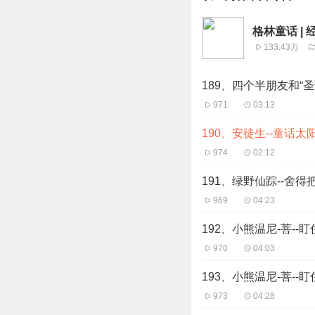
格林童话 | 
133.43万
189、四个半朋友和“
971
03:13
190、安徒生--童话太
974
02:12
191、绿野仙踪--舍
969
04:23
192、小熊温尼-菩-
970
04:03
193、小熊温尼-菩-
973
04:28