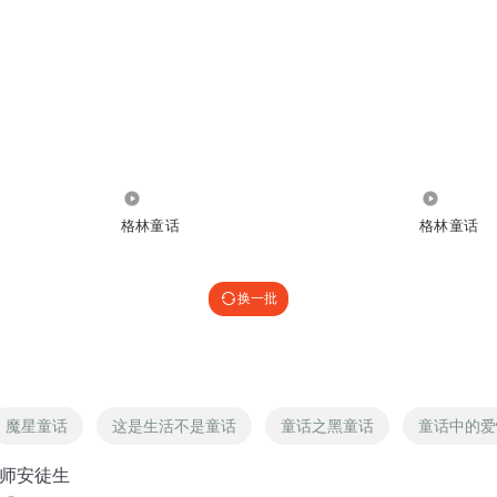
1.16万
3.44万
格林童话
格林童话
换一批
魔星童话
这是生活不是童话
童话之黑童话
童话中的爱
大师安徒生