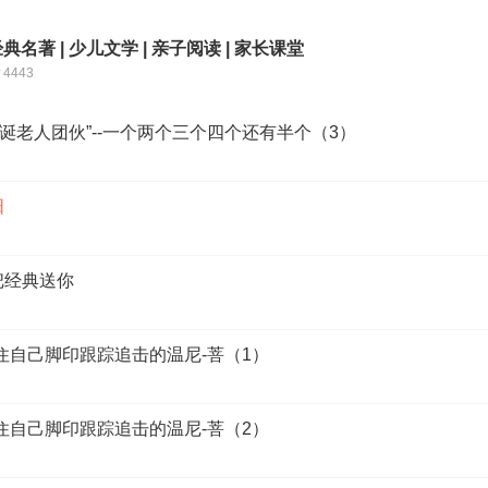
经典名著 | 少儿文学 | 亲子阅读 | 家长课堂
4443
圣诞老人团伙”--一个两个三个四个还有半个（3）
阳
得把经典送你
-盯住自己脚印跟踪追击的温尼-菩（1）
-盯住自己脚印跟踪追击的温尼-菩（2）