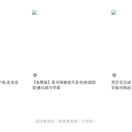
1.98万
2117
学奖|圣埃克
【免费版】星河璀璨犹不及你|校园甜
芭莎宝贝成长
宠|傻白甜与学霸
百集经典故
还没有评论，快来发表第一个评论！