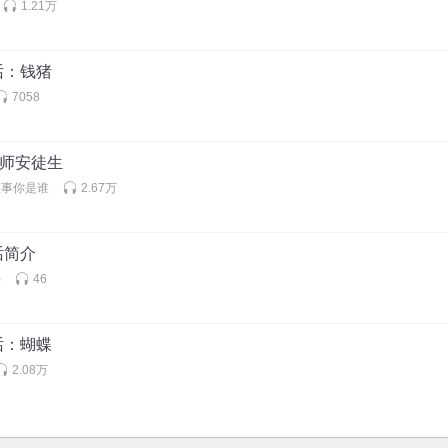
1.21万
话：钱猪
7058
大师安徒生
故事你是谁
2.67万
话简介
头
46
话：蝴蝶
2.08万