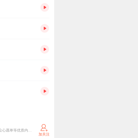
欢迎来到这个全方位助力亲子共同成长的小天地，麦麦主播将通过童话故事、儿童文学、亲子教育、听众心愿单等优质内容助力孩子和家长共成长！让我们在共同聆听、共同学习的过程中实现高质量的“陪伴”，增进亲子感情、共度美好的时光！
加关注