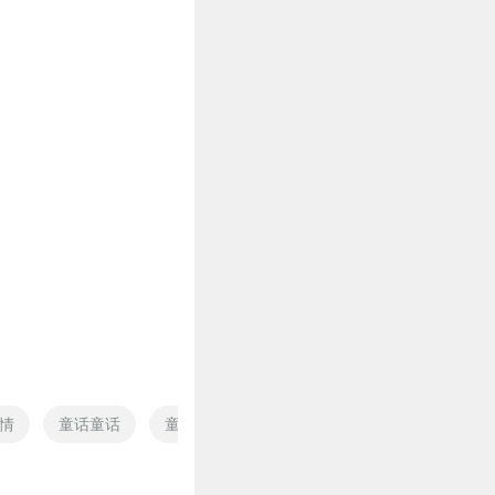
情
童话童话
童话异世界
大明的童话
安然与童话