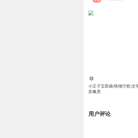
14.23万
小王子五部曲|情绪疗愈|文
苏佩里
用户评论