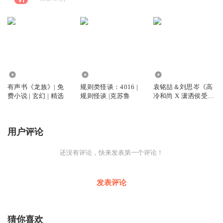
11.15万
10.88万
1.34万
有声书《龙族》| 免
规则类怪谈：4016 |
袁铭喆＆刘思岑《高
费小说 | 玄幻 | 精选
规则怪谈 |克苏鲁
冷和尚 X 潇洒侯受》
古风| 强强 | 精选
用户评论
还没有评论，快来发表第一个评论！
发表评论
猜你喜欢