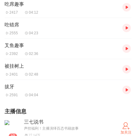
吃席趣事
2417
04:12
吃错席
2555
04:23
叉鱼趣事
2392
02:36
被挂树上
2401
02:48
拔牙
2591
04:04
主播信息
三七说书
声控福利！主播演绎百态书籍故事
加关注
27.14万