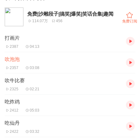
免费|沙雕段子|搞笑|爆笑|笑话合集|趣闻
114.07万
456
免费订阅
打画片
2387
04:13
吹泡泡
2357
03:08
吹牛比赛
2325
02:21
吃炸鸡
2412
05:03
吃仙丹
2422
03:32