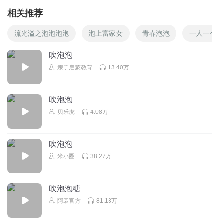
相关推荐
流光溢之泡泡泡泡
泡上富家女
青春泡泡
一人一个
吹泡泡
亲子启蒙教育
13.40万
吹泡泡
贝乐虎
4.08万
吹泡泡
米小圈
38.27万
吹泡泡糖
阿衰官方
81.13万