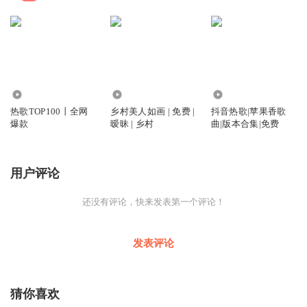
76.48万
7.65万
12.69万
热歌TOP100丨全网
乡村美人如画 | 免费 |
抖音热歌|苹果香歌
爆款
暧昧 | 乡村
曲|版本合集|免费
用户评论
还没有评论，快来发表第一个评论！
发表评论
猜你喜欢