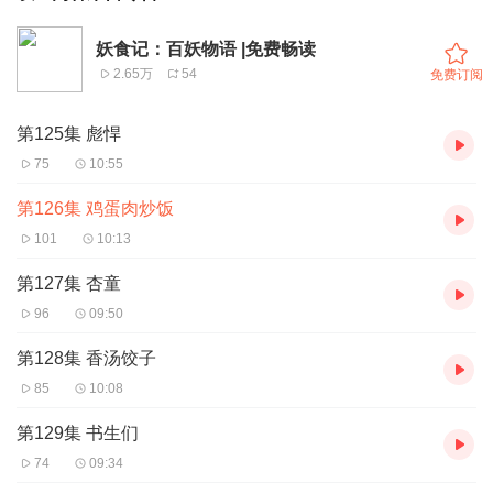
妖食记：百妖物语 |免费畅读
2.65万
54
免费订阅
第125集 彪悍
75
10:55
第126集 鸡蛋肉炒饭
101
10:13
第127集 杏童
96
09:50
第128集 香汤饺子
85
10:08
第129集 书生们
74
09:34