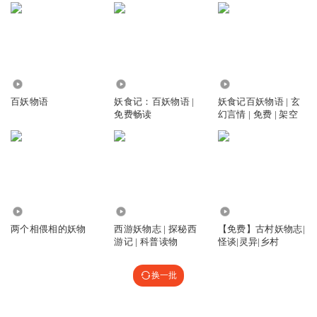
183.31万
3.00万
1.02万
百妖物语
妖食记：百妖物语 |
妖食记百妖物语 | 玄
免费畅读
幻言情 | 免费 | 架空
6455
10.29万
108
两个相偎相的妖物
西游妖物志 | 探秘西
【免费】古村妖物志|
游记 | 科普读物
怪谈|灵异|乡村
换一批