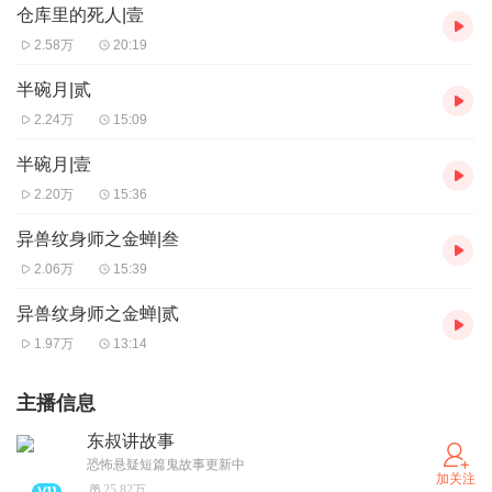
仓库里的死人|壹
2.58万
20:19
半碗月|贰
2.24万
15:09
半碗月|壹
2.20万
15:36
异兽纹身师之金蝉|叁
2.06万
15:39
异兽纹身师之金蝉|贰
1.97万
13:14
主播信息
东叔讲故事
恐怖悬疑短篇鬼故事更新中
加关注
25.82万