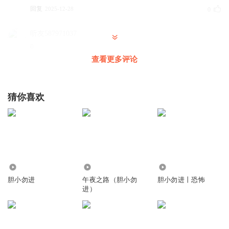
回复
2025-12-28
0
听友587971037
0
查看更多评论
回复
2026-08-03
0
小不点旅行者
猜你喜欢
不是哥们。
回复
2026-01-27
0
5.61万
1.09万
2.91万
胆小勿进
午夜之路（胆小勿
胆小勿进丨恐怖
进）