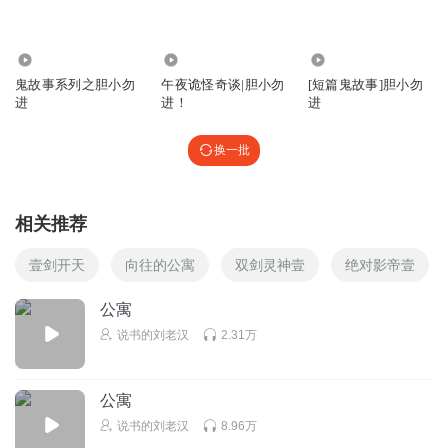
3.37万
50.31万
1.34万
鬼故事系列之胆小勿
午夜诡怪奇谈|胆小勿
[短篇鬼故事]胆小勿
进
进！
进
换一批
相关推荐
壹剑开天
向往的公寓
双剑灵神壹
绝对影帝壹
公寓
说书的刘老汉
2.31万
公寓
说书的刘老汉
8.96万