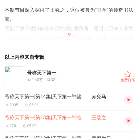
本期节目深入探讨了王羲之，这位被誉为“书圣”的传奇书法
家。
我们了解了他如何在东晋时期崭露头角，通过与卫夫人的学
习和遍访名山，形成了独特的书法风格。王羲之的代表作
《兰亭序》因其飘逸灵动的笔法而被尊为天下第一行书，虽
然真迹已失传，但其作品依然对中国书法产生了深远影响。
以上内容来自专辑
节目中还讨论了王羲之的故事如何激励年轻人追求书法艺
号称天下第一
术，展现了他在书法界的伟大地位与魅力。
1.43万
32
免费订阅
00:02:05:王羲之：中国书法史上的经典与影响
00:04:06:兰亭序的真伪之谜与王羲之的书法风格
号称天下第一|第14集|天下第一神骏——赤兔马
2935
05:01
号称天下第一|第13集|天下第一神笔——王羲之
278
05:00