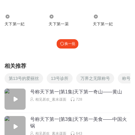
50.00万
1.37万
1.79万
天下第一妃
天下第一渠
天下第一妃
换一批
相关推荐
第13号的爱丽丝
13号诊所
万界之无限称号
称号战
号称天下第一|第1集|天下第一奇山——黄山
相见甚欢_素未谋面
728
号称天下第一|第3集|天下第一美食——中国火
锅
相见甚欢_素未谋面
643