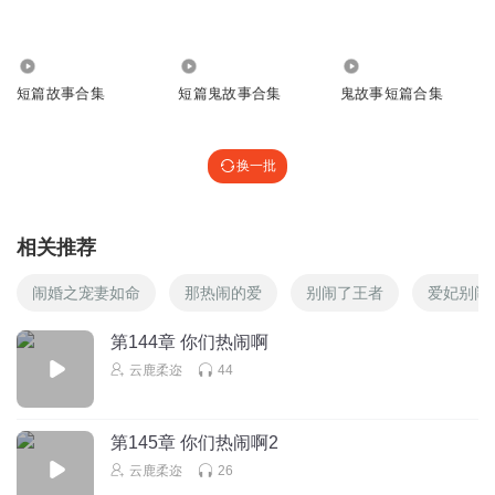
回复
2025-05-18
0
3223
44.55万
21.69万
一枝梅mm
短篇故事合集
短篇鬼故事合集
鬼故事短篇合集
婆媳关系，一直都是如此，就看老公站哪一边了
回复
2025-05-19
0
换一批
山山1007
阙老太太她被家里的这群小辈气够呛吧！
相关推荐
回复
2025-05-05
0
闹婚之宠妻如命
那热闹的爱
别闹了王者
爱妃别闹
云之前
妾室，不是应该也要敬茶的嘛，还得日日请安
第144章 你们热闹啊
云鹿柔迩
44
回复
2025-05-09
0
第145章 你们热闹啊2
云鹿柔迩
26