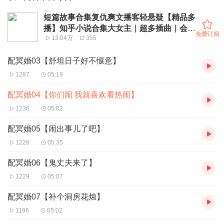
短篇故事合集复仇爽文播客轻悬疑【精品多
播】知乎小说合集大女主｜超多插曲｜会员
免费订阅
13.04万
355
免费
配冥婚03【舒坦日子好不惬意】
1287
05:19
配冥婚04【你们闹 我就喜欢看热闹】
1236
05:02
配冥婚05【闹出事儿了吧】
1228
05:35
配冥婚06【鬼丈夫来了】
1229
05:07
配冥婚07【补个洞房花烛】
1196
05:02