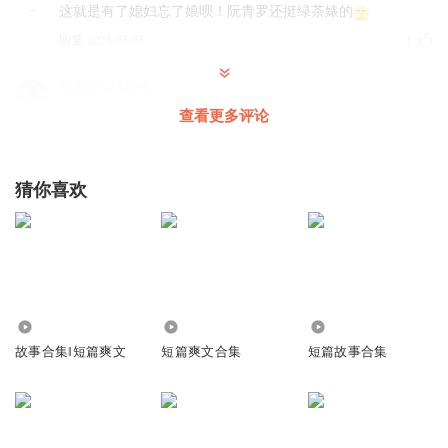
这就是有了媳妇忘了娘呗！阮青罗还挺绿茶婊的
回复
2025-05-05
1
听友259434696
梦可是反的，能不能中探花还两说呢
查看更多评论
回复
2025-05-05
0
猜你喜欢
听友259434696
一个妾室入门的第一天就让几个长辈干等了一个时辰，不给
点下马威怎么可以
回复
2025-05-05
0
金小娅丶
30.06万
7188
7266
为人妾室还不知道夹着尾巴做人
故事合集‖短篇爽文
短篇爽文合集
短篇故事合集
回复
2025-05-19
0
顾辰的顾辰
雀星宇执意要给他这份殊荣，到底是福是祸 有的折腾了