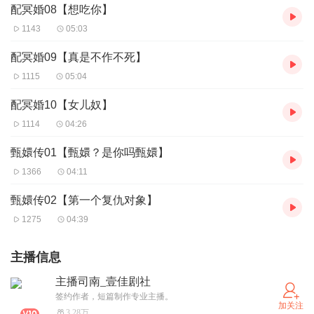
配冥婚08【想吃你】
1143
05:03
配冥婚09【真是不作不死】
1115
05:04
配冥婚10【女儿奴】
1114
04:26
甄嬛传01【甄嬛？是你吗甄嬛】
1366
04:11
甄嬛传02【第一个复仇对象】
1275
04:39
主播信息
主播司南_壹佳剧社
签约作者，短篇制作专业主播。
加关注
3.28万