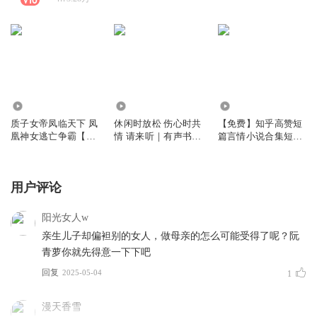
1433
3.48万
21.50万
质子女帝凤临天下 凤
休闲时放松 伤心时共
【免费】知乎高赞短
凰神女逃亡争霸【精
情 请来听｜有声书背
篇言情小说合集短文
品多播】｜古言穿越
景音乐古风
故事｜精品多播
｜男女双强 | 会员免
费
用户评论
阳光女人w
亲生儿子却偏袒别的女人，做母亲的怎么可能受得了呢？阮
青萝你就先得意一下下吧
回复
2025-05-04
1
漫天香雪