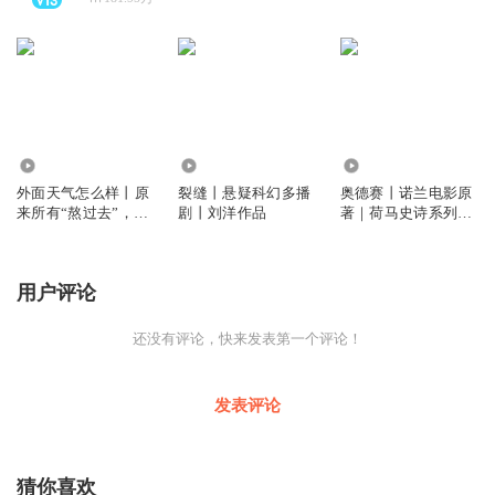
678
566
2.17万
外面天气怎么样丨原
裂缝丨悬疑科幻多播
奥德赛丨诺兰电影原
来所有“熬过去”，都
剧丨刘洋作品
著｜荷马史诗系列丨
是和自己慢慢
伊利亚特丨王焕生译
用户评论
还没有评论，快来发表第一个评论！
发表评论
猜你喜欢