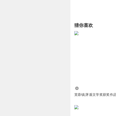
猜你喜欢
3.45万
芙蓉镇|茅盾文学奖获奖作