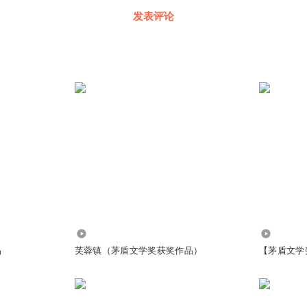
发表评论
125.25万
8.99万
品
芙蓉镇（茅盾文学奖获奖作品）
【茅盾文学