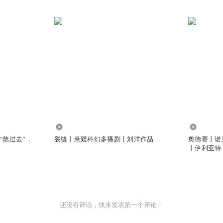
566
2.12万
“熬过去”，
裂缝丨悬疑科幻多播剧丨刘洋作品
奥德赛丨诺
丨伊利亚特
还没有评论，快来发表第一个评论！