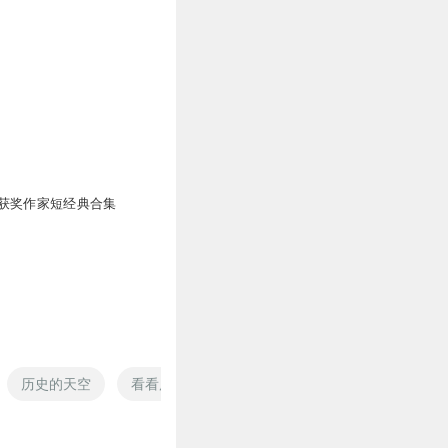
获奖作家短经典合集
历史的天空
看看历史
星空传奇大历史的开始
重回