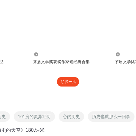
96.72万
476.60万
品
茅盾文学奖获奖作家短经典合集
茅盾文学奖
换一批
历史
101房的灵异经历
心的历史
历史也就那么一回事
史的天空》180.蚀米