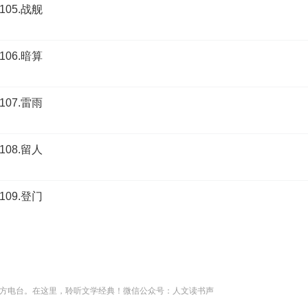
05.战舰
06.暗算
07.雷雨
08.留人
09.登门
方电台。在这里，聆听文学经典！微信公众号：人文读书声