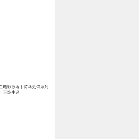
兰电影原著｜荷马史诗系列
丨王焕生译