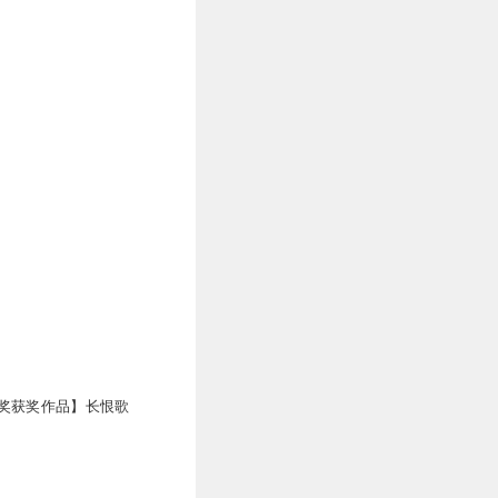
奖获奖作品】长恨歌