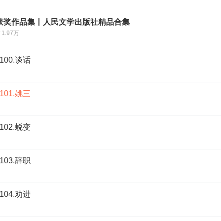
获奖作品集丨人民文学出版社精品合集
1.97万
00.谈话
01.姚三
02.蜕变
03.辞职
04.劝进