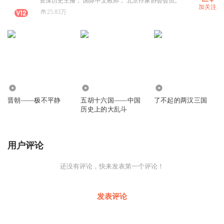
资深历史主播； 国际中文教师； 北京作家协会会员。
加关注
25.83万
297.76万
1107.91万
6.19万
晋朝——极不平静
五胡十六国——中国
了不起的两汉三国
历史上的大乱斗
用户评论
还没有评论，快来发表第一个评论！
发表评论