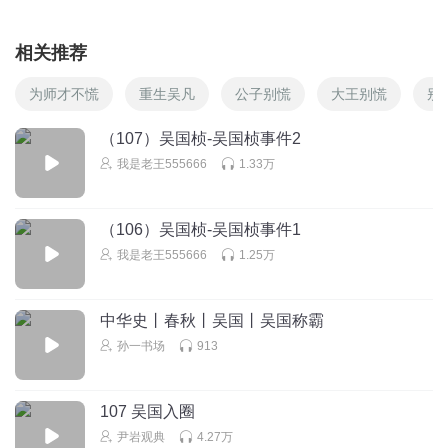
相关推荐
为师才不慌
重生吴凡
公子别慌
大王别慌
别
（107）吴国桢-吴国桢事件2
我是老王555666
1.33万
（106）吴国桢-吴国桢事件1
我是老王555666
1.25万
中华史丨春秋丨吴国丨吴国称霸
孙一书场
913
107 吴国入圈
尹岩观典
4.27万