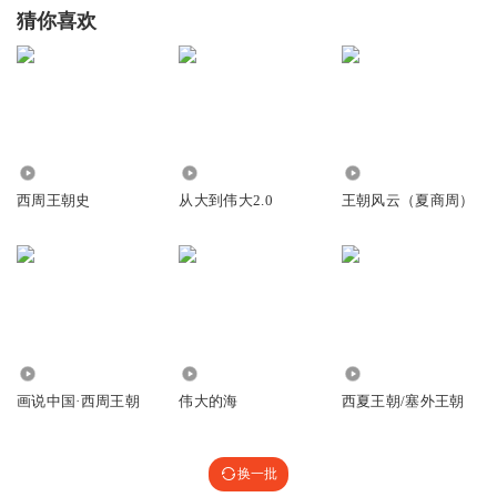
猜你喜欢
1091
5719
2754
西周王朝史
从大到伟大2.0
王朝风云（夏商周）
395
1.22万
3.44万
画说中国·西周王朝
伟大的海
西夏王朝/塞外王朝
换一批