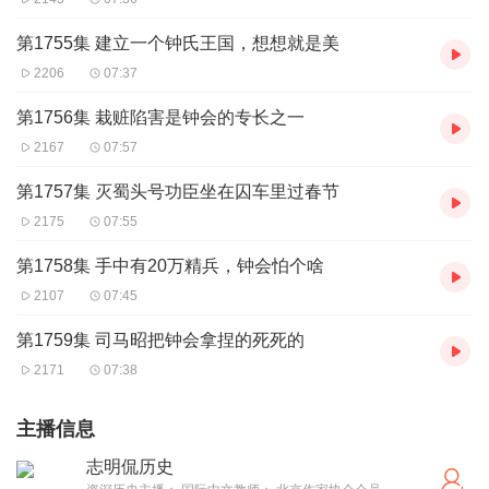
第1755集 建立一个钟氏王国，想想就是美
2206
07:37
第1756集 栽赃陷害是钟会的专长之一
2167
07:57
第1757集 灭蜀头号功臣坐在囚车里过春节
2175
07:55
第1758集 手中有20万精兵，钟会怕个啥
2107
07:45
第1759集 司马昭把钟会拿捏的死死的
2171
07:38
主播信息
志明侃历史