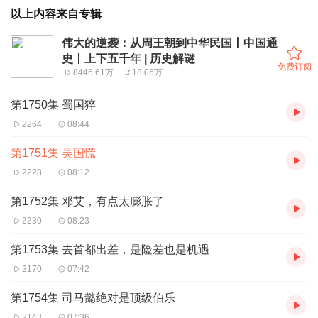
以上内容来自专辑
伟大的逆袭：从周王朝到中华民国丨中国通
史丨上下五千年 | 历史解谜
免费订阅
8446.61万
18.06万
第1750集 蜀国猝
2264
08:44
第1751集 吴国慌
2228
08:12
第1752集 邓艾，有点太膨胀了
2230
08:23
第1753集 去首都出差，是险差也是机遇
2170
07:42
第1754集 司马懿绝对是顶级伯乐
2143
07:36