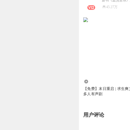
新书《血洗全球》上架
45.27万
6.51万
【免费】末日重启 | 求生爽
多人有声剧
用户评论