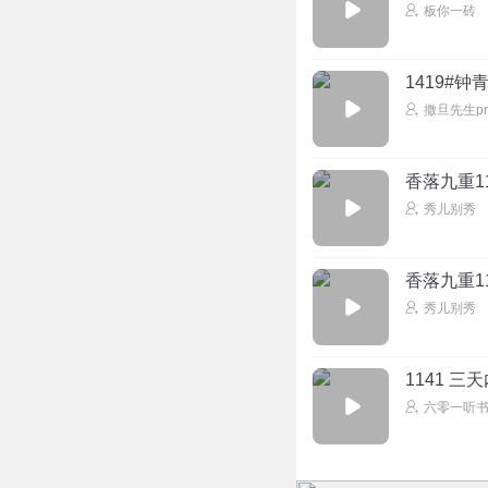
板你一砖
1419#
撒旦先生pr
香落九重1
秀儿别秀
香落九重1
秀儿别秀
1141 三
六零一听