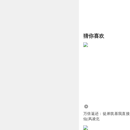
猜你喜欢
3588.26万
万倍返还：徒弟筑基我直接
仙|风凌北