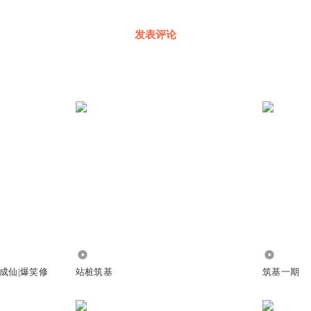
发表评论
147
3.04万
成仙|爆笑修
站桩筑基
筑基一期