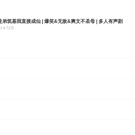
弟筑基我直接成仙 | 爆笑&无敌&爽文不圣母 | 多人有声剧
4.71万