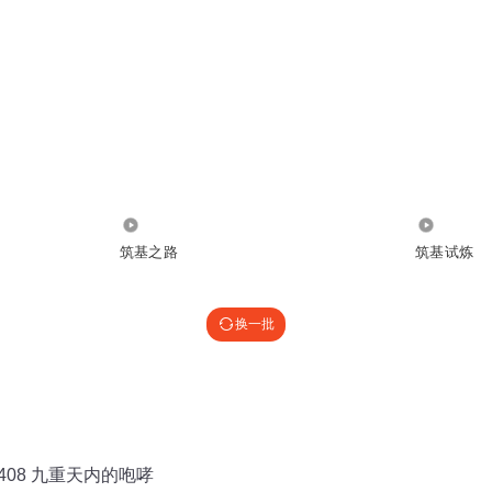
1.57万
2623
筑基之路
筑基试炼
换一批
408 九重天内的咆哮