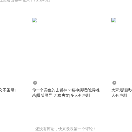
啦 爆更中 速来！VX xjw022
306.82万
599.30万
文不圣母 |
你一个卖鱼的去斩神？精神病吧|诡异难
大宋最强武松
杀|爆笑灵异|无敌爽文|多人有声剧
人有声剧
还没有评论，快来发表第一个评论！