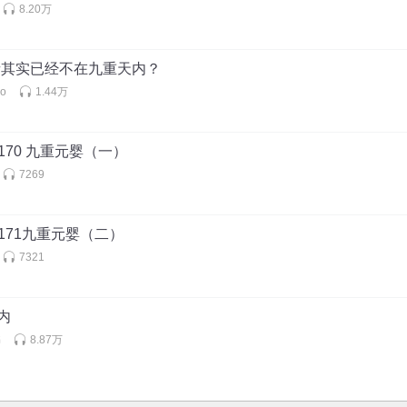
8.20万
钟青其实已经不在九重天内？
o
1.44万
170 九重元婴（一）
7269
171九重元婴（二）
7321
天内
书
8.87万