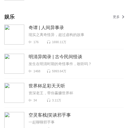
娱乐
更多
奇谭 | 人间异事录
现实之离奇怪异，超过虚构的故事
176
1690.11万
明清异闻录 | 古今民间怪谈
发生在明清时期的奇怪事件，敢听吗？
1468
5993.64万
世界杯足彩天天听
资深老王，带你赢赚世界杯
34
3.11万
空灵客栈|笑谈邪乎事
一起聊聊邪乎事