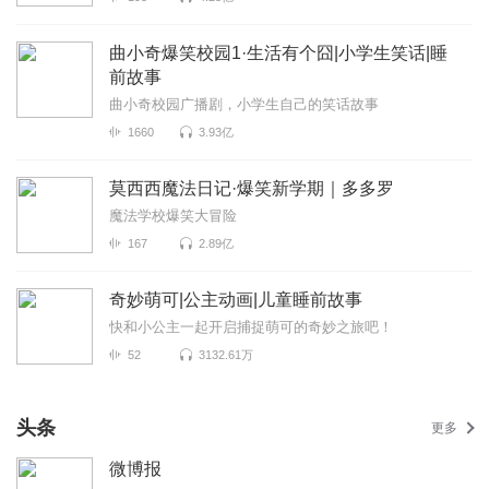
曲小奇爆笑校园1·生活有个囧|小学生笑话|睡
前故事
曲小奇校园广播剧，小学生自己的笑话故事
1660
3.93亿
莫西西魔法日记·爆笑新学期｜多多罗
魔法学校爆笑大冒险
167
2.89亿
奇妙萌可|公主动画|儿童睡前故事
快和小公主一起开启捕捉萌可的奇妙之旅吧！
52
3132.61万
头条
更多
微博报