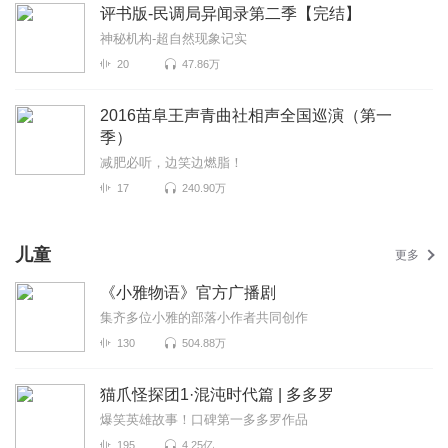
评书版-民调局异闻录第二季【完结】
神秘机构-超自然现象记实
20
47.86万
2016苗阜王声青曲社相声全国巡演（第一
季）
减肥必听，边笑边燃脂！
17
240.90万
儿童
更多
《小雅物语》官方广播剧
集齐多位小雅的部落小作者共同创作
130
504.88万
猫爪怪探团1·混沌时代篇 | 多多罗
爆笑英雄故事！口碑第一多多罗作品
195
4.25亿