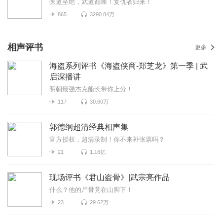
医道至绝，武道巅峰！复仇者归来！
865
3290.84万
相声评书
更多
海盗系列评书《海盗侠商-郑芝龙》第一季 | 武
启深播讲
明朝最强杰克船长带你上分！
117
30.60万
郭德纲超清经典相声集
官方授权，超清录制！你不来补张票吗？
21
1.16亿
现场评书《君山盗骨》|武宗亮作品
什么？他的尸骨竟在山脚下！
23
29.62万