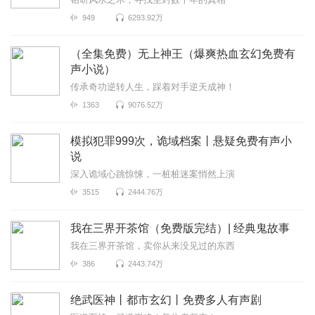
949
6293.92万
（全集免费）无上神王（爆爽热血玄幻免费有
声小说）
传承奇功逆转人生，踩着对手逆天成神！
1363
9076.52万
模拟犯罪999次，诡域档案丨悬疑免费有声小
说
深入诡域心跳惊悚，一桩桩迷案悄然上演
3515
2444.76万
我在三界开茶馆（免费版完结）| 经典鬼故事
我在三界开茶馆，卖你从来没见过的东西
386
2443.74万
绝武医神丨都市玄幻丨免费多人有声剧