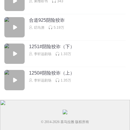
果维听书
343
回复
2025-04-24
0
合道925阴险狡诈
叨马澹
5.19万
1251#阴险狡诈（下）
李轩远剧场
1.33万
1250#阴险狡诈（上）
李轩远剧场
1.35万
© 2014-
2026
喜马拉雅 版权所有