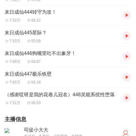
末日成仙444转守为攻！
7.52万
06:12
末日成仙445星际？
7.53万
05:59
末日成仙446狗嘴里吐不出象牙！
7.60万
06:07
末日成仙447极乐铁壁
7.83万
06:18
（感谢哎呀是我的花卷儿冠名）448灵能系统性堕落
7.51万
06:33
主播信息
司徒小大大