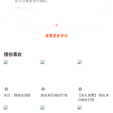
是可以被更改归属的。
回复
2025-04-26
5
木yky易
什么灵修者大人归来，不就是一步步夺舍吗，太明显了吧，
回复
2025-05-09
4
查看更多评论
微笑着暗中观察
回复 @
木yky易
:
灵修者是个文明，他们毁灭了自
己的创造者文明后离开了地球，但地球上依然有创造者的遗迹，还
猜你喜欢
有个创造者的残魂寄生在一个现代女孩身上，现在的领袖者也不是
为了夺舍他们是吧灵能者当电池用来恢复自己的能量，不过因为他
们灵能特性致使他们下限很高但上限有限
江上挽风吟1
3.57万
1.06万
2.17万
沙发
末日，我独自清怪
我在末日独自打怪
【永久免费】/我在末
回复
2025-04-24
1
日独自打怪
不求不求嘿sou撑的慌i