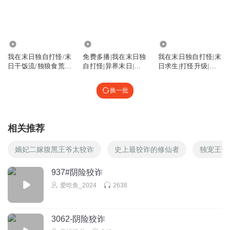
回复
2026-06-10
0
2.50万
3.30万
6.82万
乂亠lan熊
我在末日独自打怪/末
免费多播|我在末日独
我在末日独自打怪|末
日干饭流/独狼食荒
自打怪|异界末日|爆
日求生|打怪升级|不
回复
2025-04-27
者/异兽全餐
爽|科幻
圣母【完】
0
换一批
多喝热水I
，
相关推荐
回复
2025-07-08
0
嫡妃二嫁腹黑王爷太狡诈
史上最狡诈的修仙者
独宠王爷
静希言
正式多太有趣了
937#阴险狡诈
回复
2025-05-15
0
爱吃鱼_2024
2638
吹散月边云
3062-阴险狡诈