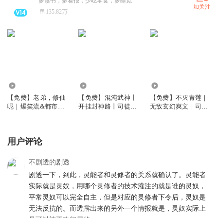
多读书，多看报，少吃零食，多睡觉
加关注
135.82万
12.61万
14.67万
16.94万
【免费】老弟，修仙
【免费】混沌武神丨
【免费】不灭青莲｜
呢｜爆笑流&都市修
开挂封神路丨司徒多
无敌玄幻爽文｜司徒
仙｜司徒精品多人有
人精品玄幻|多人有声
领衔演播多人有声剧
声剧
剧
用户评论
不剧透的剧透
剧透一下，到此，灵能者和灵修者的关系就确认了。灵能者
实际就是灵奴，用哪个灵修者的技术灌注的就是谁的灵奴，
平常灵奴可以完全自主，但是对应的灵修者下令后，灵奴是
无法反抗的。而透露出来的另外一个情报就是，灵奴实际上