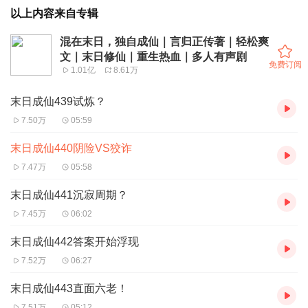
以上内容来自专辑
混在末日，独自成仙｜言归正传著｜轻松爽
文｜末日修仙｜重生热血｜多人有声剧
免费订阅
1.01亿
8.61万
末日成仙439试炼？
7.50万
05:59
末日成仙440阴险VS狡诈
7.47万
05:58
末日成仙441沉寂周期？
7.45万
06:02
末日成仙442答案开始浮现
7.52万
06:27
末日成仙443直面六老！
7.51万
05:12