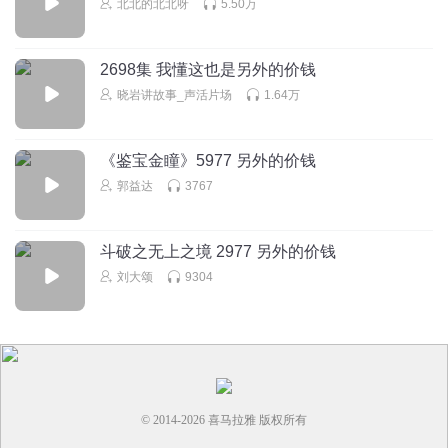
北北的北北呀
5.50万
2698集 我懂这也是另外的价钱
晓岩讲故事_声活片场
1.64万
《鉴宝金瞳》5977 另外的价钱
郭益达
3767
斗破之无上之境 2977 另外的价钱
刘大颂
9304
© 2014-
2026
喜马拉雅 版权所有