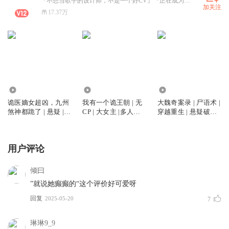
『不想当歌手的设计师，不是一个好CV』『正在成为六边形战士』『直播间偶尔动态，经常存在』
加关注
17.37万
2442.75万
1279.92万
254.24万
诡医嫡女超凶，九州
我有一个诡王朝 | 无
大魏奇案录 | 尸语术 |
煞神都跪了 | 悬疑 |
CP | 大女主 |多人有
穿越重生 | 悬疑破案 |
爽文 | 大女主 | 诡案 |
声剧
腹黑复仇 | 都重生了
微惊悚 | 地府大佬 |
谁谈恋爱
双强
用户评论
倾曰
”就说她癫癫的“这个评价好可爱呀
回复
2025-05-20
7
琳琳9_9