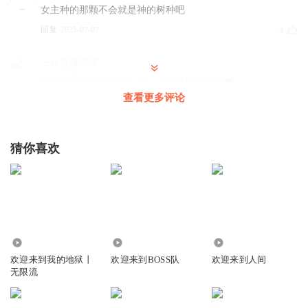
女主种的那颗不会就是神的树种吧
回复
2025-07-07
3
一水漫漫年华
把你亲爱的该死的族人送一个过来给我用用
查看更多评论
回复
2025-06-20
2
小朱同学呀呀呀
猜你喜欢
阿怪越骂越脏，更新越来越慢😤
回复
2025-04-20
2
王胖子动漫世界
追两个两个都不够听
回复
7.73万
36.40万
5068
2025-04-28
0
欢迎来到我的地狱丨
欢迎来到BOSS队
欢迎来到人间
无限流