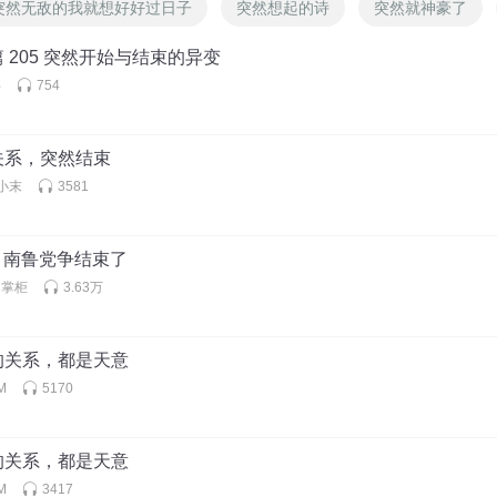
突然无敌的我就想好好过日子
突然想起的诗
突然就神豪了
 205 突然开始与结束的异变
事
754
关系，突然结束
小末
3581
然，南鲁党争结束了
的掌柜
3.63万
的关系，都是天意
M
5170
的关系，都是天意
M
3417