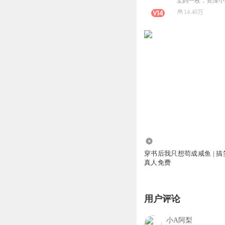
14.40万
395.78万
穿书后我只想苟成咸鱼 | 搞
真人免费
用户评论
小A阿梨