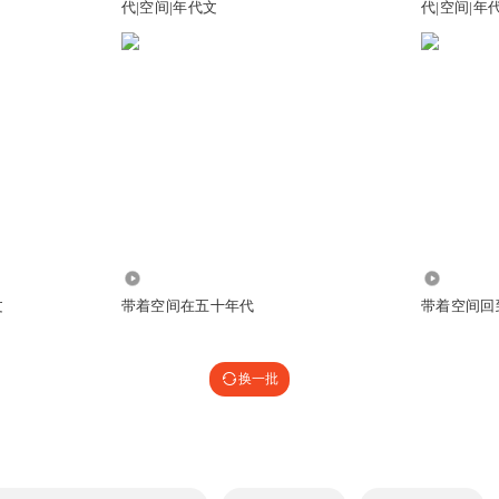
代|空间|年代文
代|空间|年
166.33万
185.68万
文
带着空间在五十年代
带着空间回
换一批