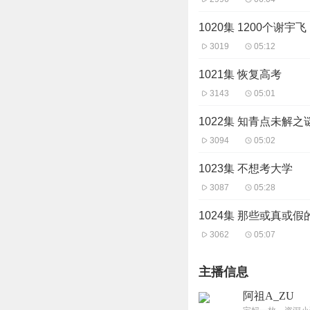
1020集 1200个谢宇飞
3019
05:12
1021集 恢复高考
3143
05:01
1022集 知青点未解之
3094
05:02
1023集 不想考大学
3087
05:28
1024集 那些或真或假
3062
05:07
主播信息
阿祖A_ZU