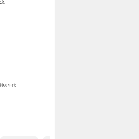
代文
到60年代