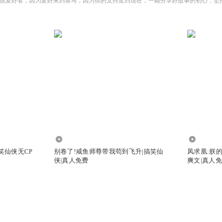
18.68万
1.45万
笑仙侠无CP
别卷了!咸鱼师尊带我苟到飞升|搞笑仙
凤求凰:朕
侠|真人免费
爽文|真人