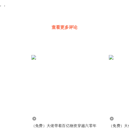
，，
查看更多评论
34.30万
227.12万
（免费）大佬带着百亿物资穿越六零年
（免费）大