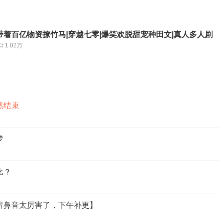
带着百亿物资撩竹马|穿越七零|爆笑欢脱甜宠种田文|真人多人剧
1.02万
然结束
梦
比？
感冒鼻音太厉害了，下午补更】