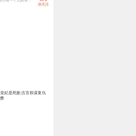
宝妈一枚，资深小说爱好者，因为爱好来到喜马，因为你的支持走到现在，一颗分享好故事的初心，坚持只有一个人的等待，也要坚持录完整本。此心不变。裙 玖贰柒柒壹零肆陆叁
加关注
的皇妃是死敌|古言权谋复仇
免费