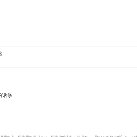
谜
的话修