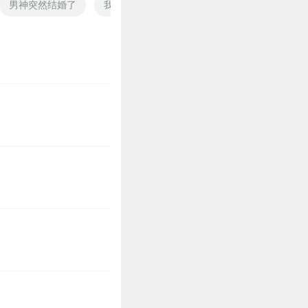
男神突然结婚了
我突然成皇了
突然就穿越了
有天夜