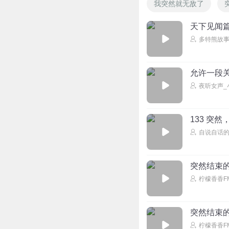
我突然就无敌了
天下见闻篇
多特熊故
允许一段
夜听女声_
133 突
自说自话
突然结束
柠檬香香F
突然结束
柠檬香香F