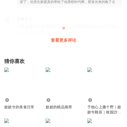
寂了，但原生家庭真的带给了他黑暗时代啊，那束光来的晚了点
想要多乐
如果
真的有如果就好了，徐少威身处黑暗但是向往阳光，
家怡就是他的阳光，本来都能看到光了
查看更多评论
回复
2025-04-18
17
玄色精灵
回复 @
想要多乐
:
可惜没有如果
猜你喜欢
修罗阿紫
不幸的徐少威最后一次尝试，终于感受到同事的温情，家人
的温馨。这光的暖照亮他向阳的心，就算是死亡，他也终是
死在了阳光下。
回复
2025-04-20
12
3.06万
7690
812.53万
姣姣兮的美食日常
姣姣的精品推荐
于他心上撒个野｜姣
姣兮顾辰｜校园沙雕
水孩子和pan
甜
看到有些人，为徐少威惋惜。我想起了，码头跪尸案中，死
去的那个线人，以及跟在业叔身边，最后全身而退的王姓男