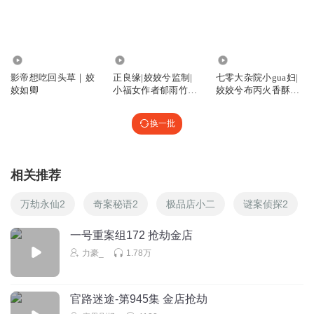
子。若论原生家庭的糟糕，这两个人的原生家庭，肯定糟过
徐少威。从他们混黑帮，可以推测出，他们见到的黑暗，估
计也比他多得多。 但他们依旧守住自己的底线。所以，徐少
679
296.05万
1.41亿
威走什么路，是他自己选的。
影帝想吃回头草｜姣
正良缘|姣姣兮监制|
七零大杂院小gua妇|
回复
2025-11-07
11
姣如卿
小福女作者郁雨竹作
姣姣兮布丙火香酥栗
品
爆笑吃瓜
小猫碎碎唸
换一批
佳怡就是徐少威的阳光
回复
2025-04-15
10
相关推荐
小宇宙0121
万劫永仙2
奇案秘语2
极品店小二
谜案侦探2
+1和b组的温暖让徐少威开始改变 但是过去点错误已经无法
挽回 如果能早点遇到这群善良的人 也许徐少威的人生也会有
一号重案组172 抢劫金店
阳光照进来
力豪_
1.78万
回复
2025-04-28
10
我来听一下看看
官路迷途-第945集 金店抢劫
正常的理解应该是做错事就要付出代价，人不能跨越底线违