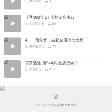
疯凰剧场
4132
法犯罪吧？怎么还有人说什么希望破不了案。。就离谱
回复
2025-09-04
9
【季炳雄】27 专劫金店表行
大吕说文史
50
对舞染笙语_姣气宝
警察真是个辛苦的职业，能做警察家属的也不是一般人
回复
2025-04-12
8
4、一段录音，破获金店抢劫大案
书苑研新社
76
晨光初现118
有的人理解不了我们觉得许少威可惜，是觉得现实社会就像
官路迷途-第944集 金店抢劫 1
童话世界一样非黑即白？多少人行走在灰色地带，如果能早
一点遇到他们的光，也许也能成为别人的光了
疯凰剧场
4177
回复
2025-09-27
8
尘埃_qsp
扯淡，坏上司让他抢金店的 这三观服了
回复
2025-08-21
6
© 2014-
2026
喜马拉雅 版权所有