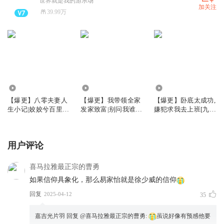
世界就是我的游乐场
加关注
39.99万
991.36万
970.83万
2006.96万
【爆更】八零夫妻人
【爆更】我带领全家
【爆更】卧底太成功,
生小记|姣姣兮百里屠
发家致富|别问我谁是
嫌犯求我去上班[九
屠|先婚后爱
迪斯科姣姣兮
零]|姣姣布丙火白夜
用户评论
喜马拉雅最正宗的曹勇
如果信仰具象化，那么易家怡就是徐少威的信仰
回复
2025-04-12
35
嘉吉光片羽
回复 @
喜马拉雅最正宗的曹勇
:
虽说好像有预感他要