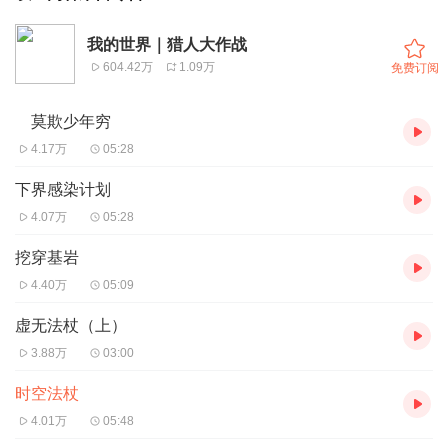
我的世界｜猎人大作战
604.42万
1.09万
免费订阅
莫欺少年穷
4.17万
05:28
下界感染计划
4.07万
05:28
挖穿基岩
4.40万
05:09
虚无法杖（上）
3.88万
03:00
时空法杖
4.01万
05:48