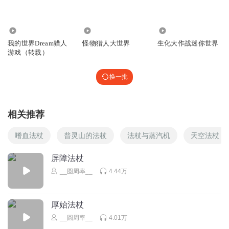
泡面要放西红柿
刚才我都看见有一个拿着法杖的猎人瞟了雷几眼，都没发现
他
84.12万
51.80万
1.55万
回复
我的世界Dream猎人
怪物猎人大世界
生化大作战迷你世界
2025-07-23
0
游戏（转载）
换一批
相关推荐
嗜血法杖
普灵山的法杖
法杖与蒸汽机
天空法杖
屏障法杖
__圆周率__
4.44万
厚始法杖
__圆周率__
4.01万