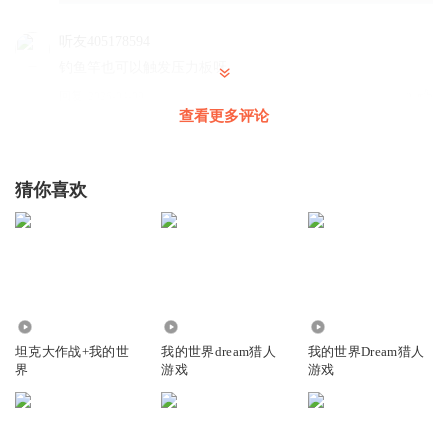
听友405178594
钓鱼竿也可以触发压力板呀
回复
2026-04-09
3
查看更多评论
小铁傀儡
请问主播用的是什么模组？
猜你喜欢
回复
2025-07-02
2
张恩燿
那个飞过来的猎人是狒狒
回复
2026-01-07
1
14.46万
16.92万
1.28万
泡面要放西红柿
坦克大作战+我的世
我的世界dream猎人
我的世界Dream猎人
界
游戏
游戏
肯定是假的，肯定是假的，打假打假
回复
2025-07-23
0