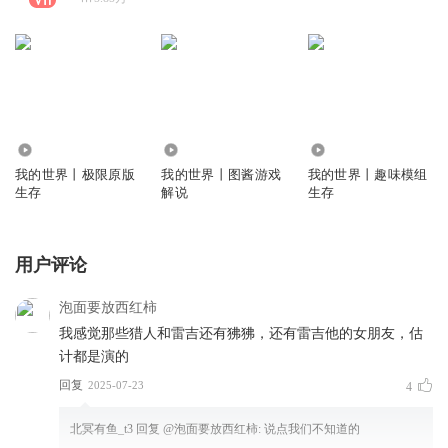
0
0
440.71万
我的世界丨极限原版
我的世界丨图酱游戏
我的世界丨趣味模组
生存
解说
生存
用户评论
泡面要放西红柿
我感觉那些猎人和雷吉还有狒狒，还有雷吉他的女朋友，估
计都是演的
回复
2025-07-23
4
北冥有鱼_t3
回复 @
泡面要放西红柿
:
说点我们不知道的