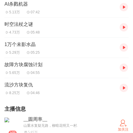
AI杀戮机器
5.13万
07:42
时空法杖之谜
4.73万
05:48
1万个未影水晶
5.29万
05:25
故障方块腐蚀计划
5.65万
04:55
流沙方块复仇
8.25万
04:46
主播信息
__圆周率__
山重水复疑无路，柳暗花明又一村.
加关注
5.85万