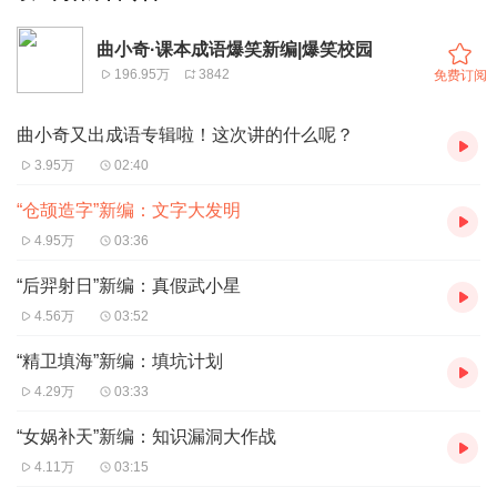
曲小奇·课本成语爆笑新编|爆笑校园
196.95万
3842
免费订阅
曲小奇又出成语专辑啦！这次讲的什么呢？
3.95万
02:40
“仓颉造字”新编：文字大发明
4.95万
03:36
“后羿射日”新编：真假武小星
4.56万
03:52
“精卫填海”新编：填坑计划
4.29万
03:33
“女娲补天”新编：知识漏洞大作战
4.11万
03:15