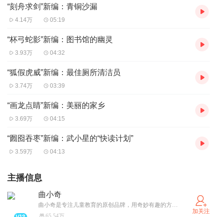
“刻舟求剑”新编：青铜沙漏
4.14万
05:19
“杯弓蛇影”新编：图书馆的幽灵
3.93万
04:32
“狐假虎威”新编：最佳厕所清洁员
3.74万
03:39
“画龙点睛”新编：美丽的家乡
3.69万
04:15
“囫囵吞枣”新编：武小星的“快读计划”
3.59万
04:13
主播信息
曲小奇
曲小奇是专注儿童教育的原创品牌，用奇妙有趣的方式为孩子们提供“好学又好玩”的内容产品，获得千万听众喜爱。商务合作请私信~
加关注
65.54万