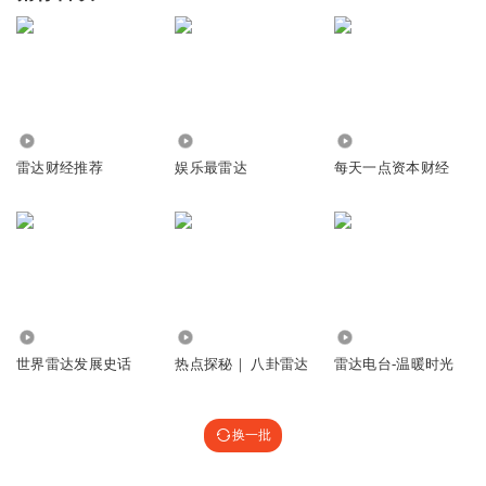
13.79万
6098
1468
雷达财经推荐
娱乐最雷达
每天一点资本财经
815
4076
2499
世界雷达发展史话
热点探秘｜ 八卦雷达
雷达电台-温暖时光
换一批