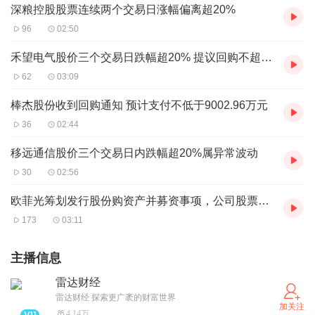
深粮控股股票连续两个交易日涨幅偏离超20%
96
02:50
禾望电气股价三个交易日跌幅超20% 提议回购不超2000万元
62
03:09
棒杰股份收到回购通知 预计支付不低于9002.96万元
36
02:44
移远通信股价三个交易日内跌幅超20%属异常波动
30
02:56
欧菲光筹划发行股份购资产并募资事项，公司股票继续停牌
173
03:11
主播信息
雷达财经
雷达财经 探索更广袤的财富世界
加关注
4.14万