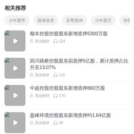
相关推荐
少年股帝
股海游龙
至尊股神
少年股王
炒股
顺丰控股控股股东新增质押5300万股
雷达财经
124
四川路桥控股股东拟质押5亿股，累计质押占比
升至13.07%
雷达财经
131
中超控股控股股东新增质押860万股
雷达财经
176
盈峰环境控股股东新增质押约1.64亿股
雷达财经
39