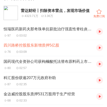
雷达财经丨扫除资本雷点，发现市场价值
4323.71万
3.36万
免费订阅
恒瑞医药新药夫那奇珠单抗获批治疗强直性脊柱炎患者
97
03:02
四川路桥控股股东新增质押5亿股
76
03:09
国药现代全资孙公司获枸橼酸托法替布原料药上市批准
80
02:57
科汇股份获逾207万元政府补助
87
02:35
金达威控股股东质押531万股用于生产经营
68
02:33