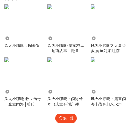
120.39万
54.26万
59.89万
风火小哪吒：闹海篇
风火小哪吒·魔童救母
风火小哪吒之天界营
丨睡前故事丨魔童闹
救|魔童闹海|睡前故
海
事
75.59万
406.85万
484.54万
风火小哪吒·救世传奇
风火小哪吒：闹海传
风火小哪吒：魔童闹
｜魔童闹海│睡前故
奇（儿童神话广播
海丨战神归来火力全
事
剧）
开丨儿童广播剧
换一批