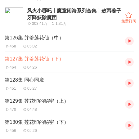
风火小哪吒丨魔童闹海系列合集丨敖丙姜子
牙降妖除魔团
免费订阅
303.41万
1.31万
第126集 并蒂莲花仙（中）
458
05:02
第127集 并蒂莲花仙（下）
464
04:26
第128集 同心同魔
451
05:27
第129集 莲花印的秘密（上）
470
04:48
第130集 莲花印的秘密（下）
456
05:26