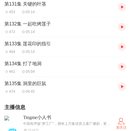
第131集 关键的叶茎
453
05:14
第132集 一起吃烤莲子
472
05:14
第133集 莲花印的指引
464
05:14
第134集 打了地洞
461
05:04
第135集 洞里的巨鼠
474
04:45
主播信息
Tingme小人书
中国有声版“梦工厂”，拥有上万集优质儿童广播剧，更有央视鞠萍姐姐、董浩叔叔加盟献声，给孩子一个又酷又有意义的童年！
加关注
19.68万