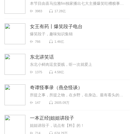
本节目由喜马拉雅fm独家播出七大主播爆笑吐槽糗事囧闻，包你开心一整天
3983
17.28亿
女王有药丨爆笑段子电台
爆笑段子，趣味知识集锦
766
1.46亿
东北讲笑话
东北小鲜肉逗贫耍贱，听一次就爱上
1375
4.58亿
奇谭怪事录（燕垒怪谈）
所提之事，所提之物，在乡野，在身边。最有看头的志怪小说，你没听过的奇谭怪事。原著：燕垒生
147
2605.09万
一本正经|姐姐讲段子
姐姐讲段子，说点有【料】的！
714
674.29万