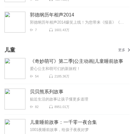
郭德纲历年相声2014
郭德纲历年相声2014爆笑上线！为您带来《报喜》《瞧这一家子》《王八托石碑》等高能相声！各种爆笑包袱...
7
1601.43万
儿童
更多
《奇妙萌可》第二季|公主动画|儿童睡前故事
爱心公主和萌可们的新旅程！
54
2185.36万
贝贝熊系列故事
贴近生活的故事让孩子懂更多道理
82
8951.01万
儿童睡前故事：一千零一夜合集
1001夜睡前故事，给孩子夜夜好梦