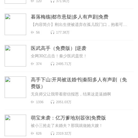
120
371.90万
暮落梅殇|都市悬疑|多人有声剧|免费
【内容简介】刚出生便被遗弃在孤儿院门口，抱着可以吃饱穿暖想法的她，却在14岁生...
56
177.38万
医武高手（免费版）|逆袭
全网30亿点击！秦少医武盖世！
374
2495.71万
高手下山:开局被送婚书|秦阳多人有声剧（免
费版）
无良师父让我带着密信报恩，结果这是逼婚啊
1336
2051.03万
萌宝来袭：亿万爹地别嚣张|免费版
被小三抢走了未婚夫？那我就做她大嫂！
626
2319.32万