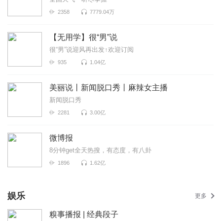
2358
7779.04万
【无用学】很“男”说
很“男”说迎风再出发↑欢迎订阅
935
1.04亿
美丽说丨新闻脱口秀丨麻辣女主播
新闻脱口秀
2281
3.00亿
微博报
8分钟get全天热搜，有态度，有八卦
1896
1.62亿
娱乐
更多
糗事播报 | 经典段子