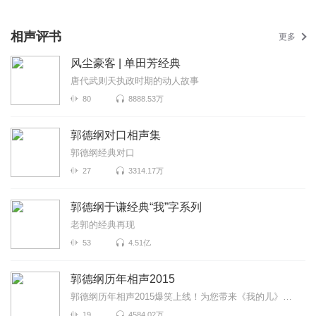
相声评书
更多
风尘豪客 | 单田芳经典
唐代武则天执政时期的动人故事
80
8888.53万
郭德纲对口相声集
郭德纲经典对口
27
3314.17万
郭德纲于谦经典“我”字系列
老郭的经典再现
53
4.51亿
郭德纲历年相声2015
郭德纲历年相声2015爆笑上线！为您带来《我的儿》《驸马爷》《太子争宠》等高能相声！各种爆笑包袱等你...
19
4584.02万