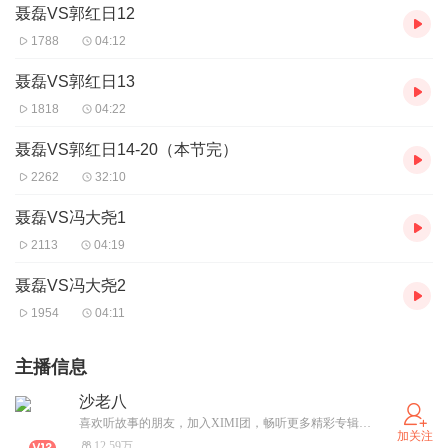
聂磊VS郭红日12
1788
04:12
聂磊VS郭红日13
1818
04:22
聂磊VS郭红日14-20（本节完）
2262
32:10
聂磊VS冯大尧1
2113
04:19
聂磊VS冯大尧2
1954
04:11
主播信息
沙老八
喜欢听故事的朋友，加入XIMI团，畅听更多精彩专辑，每晚六点准时更新！
加关注
12.59万