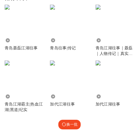
30.15万
9313
77.21万
青岛聂磊江湖往事
青岛往事|传记
青岛江湖往事｜聂磊
｜人物传记｜真实故
事
29.11万
12.13万
16.20万
青岛江湖霸主|热血江
加代江湖往事
加代江湖往事
湖|黑道|纪实
换一批