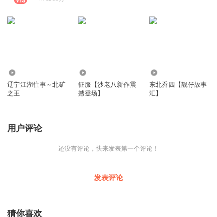
130.15万
13.02万
1515.80万
辽宁江湖往事～北矿
征服【沙老八新作震
东北乔四【靓仔故事
之王
撼登场】
汇】
用户评论
还没有评论，快来发表第一个评论！
发表评论
猜你喜欢