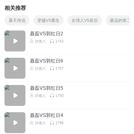
相关推荐
聂天传说
穿越VS重生
女强人VS皇后
聂远的第二
聂磊VS郭红日2
沙老八
1742
聂磊VS郭红日6
沙老八
1757
聂磊VS郭红日5
沙老八
1750
聂磊VS郭红日4
沙老八
1796