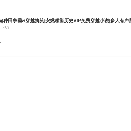
|种田争霸&穿越搞笑|安燃领衔历史VIP免费穿越小说|多人有声
1.60万
音