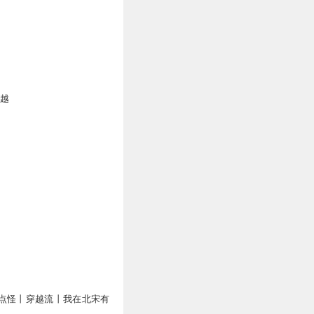
1
1
穿越
0
0
点怪丨穿越流丨我在北宋有