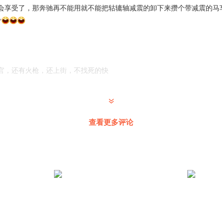
会享受了，那奔驰再不能用就不能把轱辘轴减震的卸下来攒个带减震的马
~
官，还有火枪，还上街，不找死的快
大冤，统一下，大宛yuan
查看更多评论