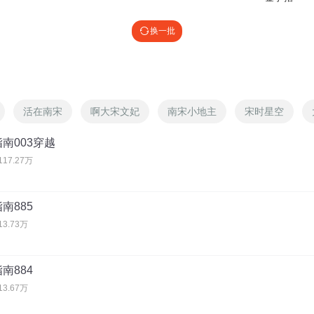
换一批
活在南宋
啊大宋文妃
南宋小地主
宋时星空
南003穿越
117.27万
南885
13.73万
南884
13.67万