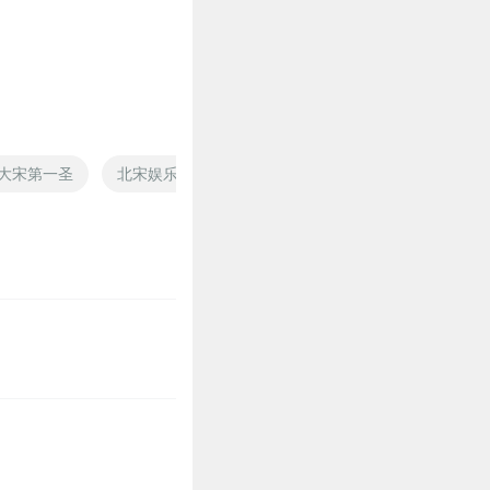
大宋第一圣
北宋娱乐指南
回宋之小人物
回到大宋