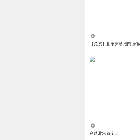
马：你们叫我煤球
回复
2025-04-03
我的大喵叫阿狸
大宛马：没球……
2.16万
回复
2026-04-29
【免费】北宋穿越指南|穿越
飞扬my
昌奴
过过嘴瘾也
回复
2025-03-31
ll_hyv
66
回复
2025-11-21
8.06万
穿越北宋做个王