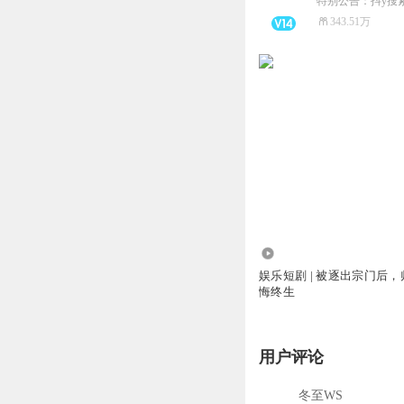
特别公告：抖y搜
343.51万
181.88万
娱乐短剧 | 被逐出宗门后
悔终生
用户评论
冬至WS