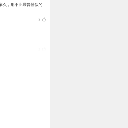
车么，那不比震骨器似的
3
3
3
3