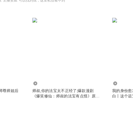
索“主播安燃”可以找到我，这里私信看不到
9957.64万
254.77万
，师尊师姐后
师叔,你的法宝太不正经了|爆款漫剧
我的身份愈
《爆笑修仙：师叔的法宝有点怪》原著|
白丨这个诅
安燃穿越爆笑修仙|法宝不正经VIP免费
有声小说
有声小说