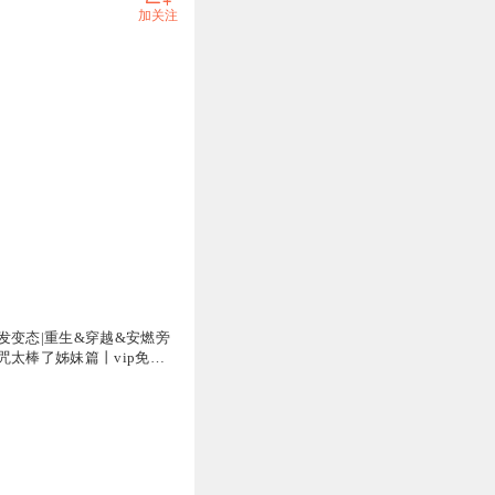
加关注
发变态|重生&穿越&安燃旁
咒太棒了姊妹篇丨vip免费