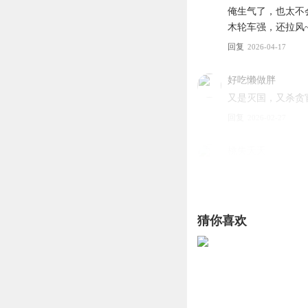
俺生气了，也太不
木轮车强，还拉风
回复
2026-04-17
好吃懒做胖
又是灭国，又杀贪
回复
2026-02-27
桃失夭夭
大宛，忽而大碗忽而
回复
2025-08-06
猜你喜欢
元初小可爱
回复
2025-04-09
上官雪远