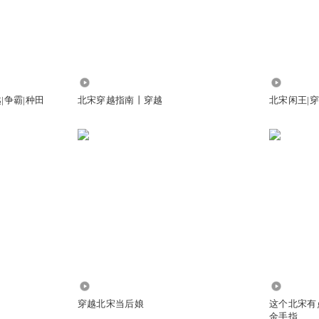
，问过我的意见么？
你才没球呢！
3.66万
8.64万
|争霸|种田
北宋穿越指南丨穿越
北宋闲王|
行
1.75万
3.36万
穿越北宋当后娘
这个北宋有
金手指