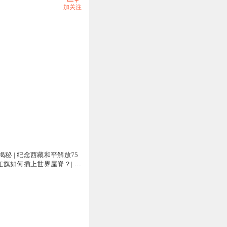
加关注
秘 | 纪念西藏和平解放75
星红旗如何插上世界屋脊？| 百
放