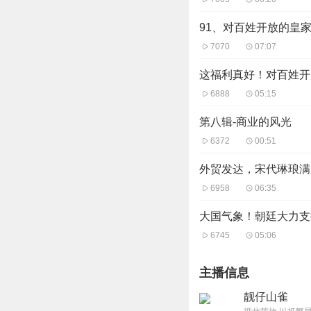
91、对百姓开放的皇
7070
07:07
这福利真好！对百姓开
6888
05:15
第八辑-商业的风光
6372
00:51
外贸发达，宋代琳琅满目
6958
06:35
大国气象！朝廷大力支
6745
05:06
主播信息
靓仔山雀