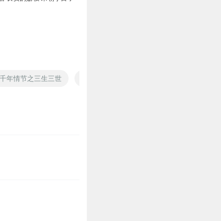
千年情节之三生三世
等爱季节
落花时节再逢君
黄道吉