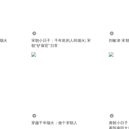
524
2542.09
烟火
宋朝小日子：千年前的人间烟火| 宋
刘敏涛·宋
朝“铲屎官”日常
4980
52.21万
穿越千年烟火：做个宋朝人
唐朝小日子
着指南回大