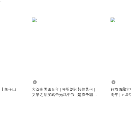
.
70.21万
416.06万
读丨靓仔山
大汉帝国四百年 | 项羽刘邦韩信萧何 |
解放西藏大揭
文景之治汉武帝光武中兴 | 楚汉争霸七
周年 | 五
国之乱黄巾起义官渡赤壁 |
万农奴大解