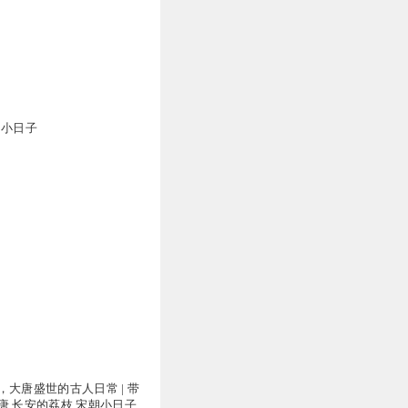
万
朝小日子
，大唐盛世的古人日常 | 带
唐 长安的荔枝 宋朝小日子