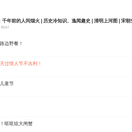
千年前的人间烟火 | 历史冷知识、逸闻趣史 | 清明上河图 | 宋
9547
路边野餐！
天过情人节不吉利！
儿童节
！哐哐炫大闸蟹