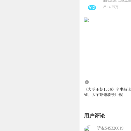
循此苦旅 以抵繁星
14.75万
266.96万
《大明王朝1566》全书解
雀、大宇茶馆联袂巨献
用户评论
听友545326019