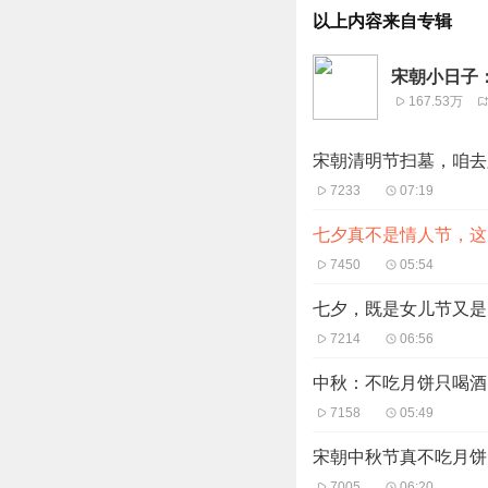
以上内容来自专辑
宋朝小日子：
167.53万
宋朝清明节扫墓，咱去
7233
07:19
七夕真不是情人节，这
7450
05:54
七夕，既是女儿节又是
7214
06:56
中秋：不吃月饼只喝酒
7158
05:49
宋朝中秋节真不吃月饼
7005
06:20