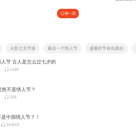
换一批
火影之无节操
最后一个情人节
盛夏时节有你真好
情人节 古人是怎么过七夕的
米
1169
竟然不是情人节？
育
250
不是中国情人节？！
18.84万