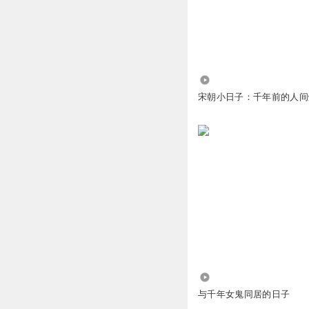
3.71万
宋朝小日子：千年前的人间
6.88万
与千年女鬼同居的日子