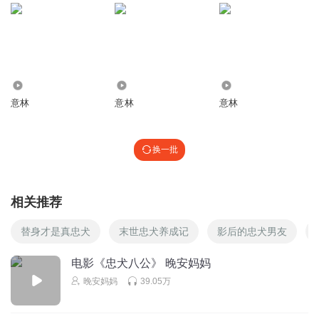
梓怡讲故事
特别喜欢意林。
回复
2018-04-14
0
1023
28.98万
418
意林
意林
意林
换一批
相关推荐
替身才是真忠犬
末世忠犬养成记
影后的忠犬男友
电影《忠犬八公》 晚安妈妈
晚安妈妈
39.05万