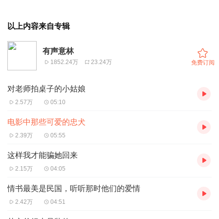
以上内容来自专辑
有声意林
1852.24万
23.24万
免费订阅
对老师拍桌子的小姑娘
2.57万
05:10
电影中那些可爱的忠犬
2.39万
05:55
这样我才能骗她回来
2.15万
04:05
情书最美是民国，听听那时他们的爱情
2.42万
04:51