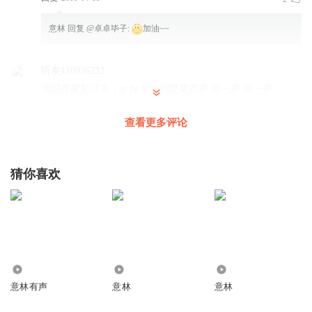
意林
回复 @
卓卓毕子
:
加油~~
听友110936232
俄国作家契诃夫，qi he fu分别是第四声 第一声 第一声
回复
2018-04-16
3
查看更多评论
燕燕爱听书
荷西会写中文信？
猜你喜欢
回复
2019-10-06
1
一块大甜瓜
回复 @
燕燕爱听书
:
西班牙文的，翻译过来的
ryxin_
6429
827
1.68万
￥NHkgYCajY1Z￥
意林有声
意林
意林
回复
2019-12-01
0