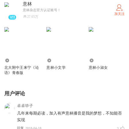
意林
意林杂志官方认证账号！
加关注
27.05万
5.81万
4.02万
2.63万
北大附中王来宁《论
意林小文学
意林小淑女
语》青春版
用户评论
卓卓毕子
几年来每期必读，加入有声意林播音是我的梦想，不知能否
实现
回复
2018-04-18
2