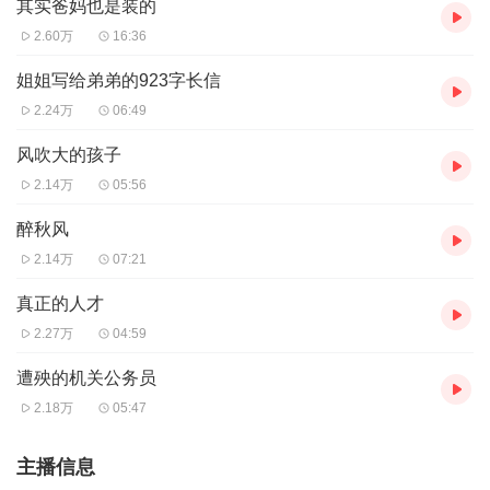
其实爸妈也是装的
2.60万
16:36
姐姐写给弟弟的923字长信
2.24万
06:49
风吹大的孩子
2.14万
05:56
醉秋风
2.14万
07:21
真正的人才
2.27万
04:59
遭殃的机关公务员
2.18万
05:47
主播信息