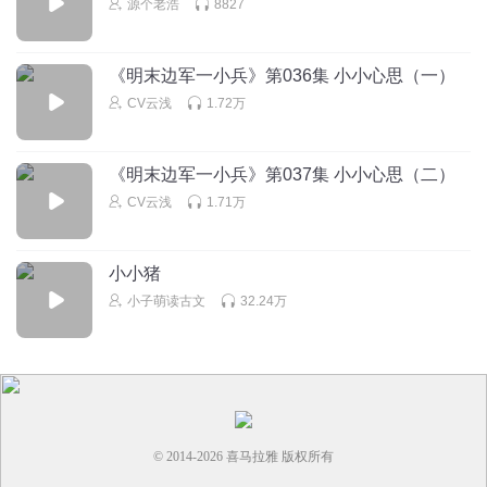
源个老浩
8827
不听睡不着啊111
不应该叫古力那扎么
《明末边军一小兵》第036集 小小心思（一）
回复
2025-06-02
0
CV云浅
1.72万
听友10825618
《明末边军一小兵》第037集 小小心思（二）
CV云浅
1.71万
回复
2025-06-26
0
小小猪
小子萌读古文
32.24万
© 2014-
2026
喜马拉雅 版权所有