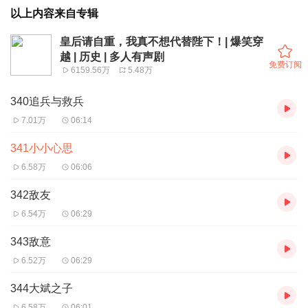
以上内容来自专辑
皇后请自重，我真不想代替陛下！| 爆笑穿
越 | 历史 | 多人有声剧
免费订阅
6159.56万
5.48万
340追兵与救兵
7.01万
06:14
341小小心思
6.58万
06:06
342敌友
6.54万
06:29
343敌意
6.52万
06:29
344大斌之子
6.58万
06:01