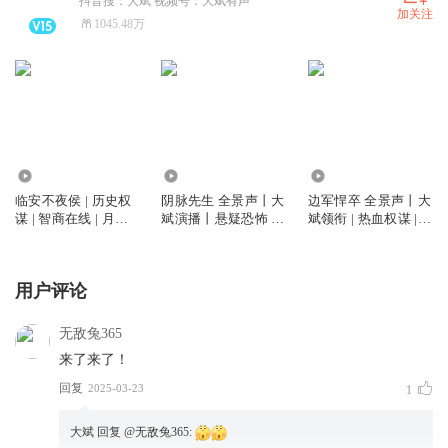
抖音搜：大斌 视频号：大斌有声
加关注
1045.48万
6764.46万
5892.64万
2.62亿
临安不夜侯 | 历史权
阴脉先生 全景声丨大
边军悍卒 全景声丨大
谋 | 智商在线 | 月关
斌演播丨悬疑恐怖 |
斌领衔 | 热血权谋 |
作品 | 大斌演播 | 多
道术玄学&精品多人
VIP免费多人有声剧
人有声剧
剧丨多人有声剧
用户评论
无敌兔365
来了来了！
回复
2025-03-23
1
大斌
回复 @
无敌兔365
: