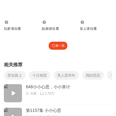
糯米不是饭l
小白真是一头贴心的小狼
回复
2025-03-23
2
3.71万
1.51万
2.65万
玩家请自重
姑娘请自重
皇上请自重
大斌
回复 @
糯米不是饭l
:
换一批
辽C丶鹏飞
回复
2025-11-13
1
相关推荐
雪儿_uht
思在路上
十日相思
美人思华年
我的思恋
十
请把男主人的主字去掉
648小小心思，小小算计
回复
2025-03-26
0
大斌
2.78万
李花开_白也
小公主都 完璧归赵了
第1157集 小小心思
回复
2025-05-11
0