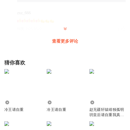
zxz_666
回复
2025-03-22
1
查看更多评论
大斌
回复 @
zxz_666
:
天高海阔8132
猜你喜欢
好听爱听
回复
2025-03-23
0
大斌
回复 @
天高海阔8132
:
好听记得点赞评论转发哦满千有加更哈
390
294
9.19万
烏茏茶
冷王请自重
冷王请自重
赵无疆轩辕靖独孤明
细腻的美好，存在生活各处
玥皇后请自重我真不
想代替陛下呀
回复
2025-04-23
3