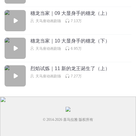
果嘉儿> 紫悦<紫悦> 云宝<云宝> 柔柔<柔柔> 珍奇<珍奇> 碧
琪<碧琪> l🍅🍓🍎🍧🍦🍰🍡🍏🍇🍋🍌🍐🍑🍒🍈🍍🌽🍠🍯🍗🍨🍭
穗龙当家｜09 大显身手的穗龙（上）
🍬🍫🍷🍹🥧🥞🥖🥯🧁🥪🎂🥨🥐🥮🥒🥬🥕🥦🥗🥝🥭🥑🥜🥓🥂🥚
天马座动画剧场
7.13万
🥤🥘
回复
2025-03-30
5
穗龙当家｜10 大显身手的穗龙（下）
听友87186179
回复 @
听个够吧
:
紫悦<紫悦> 柔柔<柔柔> 云宝<云宝
天马座动画剧场
6.95万
> 苹果嘉儿<苹果嘉儿> 珍奇<珍奇> 碧琪<碧琪> 都好好看啊尤其是
紫月和柔柔
烈焰试炼｜11 新的龙王诞生了（上）
天马座动画剧场
7.27万
听友490093546
珍奇<珍奇> 紫悦<紫悦> 珍奇<珍奇> 紫悦<紫悦> 珍奇<珍奇
> 紫悦<紫悦> 珍奇<珍奇> 紫悦<紫悦> 珍奇<珍奇> 紫悦<紫
悦> 珍奇<珍奇> 紫悦<紫悦> 珍奇<珍奇> 紫悦<紫悦> 珍奇<
珍奇> 紫悦<紫悦> 珍奇<珍奇> 紫悦<紫悦> 珍奇<珍奇> 紫悦
<紫悦> 珍奇<珍奇> 紫悦<紫悦> 珍奇<珍奇> 紫悦<紫悦> 珍
© 2014-
2026
喜马拉雅 版权所有
奇<珍奇> 紫悦<紫悦> 珍奇<珍奇> 紫悦<紫悦> 珍奇<珍奇>
紫悦<紫悦> 珍奇<珍奇> 紫悦<紫悦> 珍奇<珍奇> 紫悦<紫悦
> 珍奇<珍奇> 紫悦<紫悦> 珍奇<珍奇> 紫悦<紫悦> 珍奇<珍