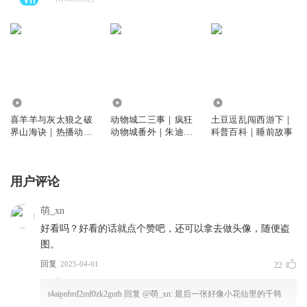
70.09万
198.29万
701.59万
喜羊羊与灰太狼之破
动物城二三事｜疯狂
土豆逗乱闯西游下｜
界山海诀｜热播动画
动物城番外｜朱迪尼
科普百科｜睡前故事
｜羊村守护者13｜天
克小时候｜睡前故事
马座动画
用户评论
萌_xn
好看吗？好看的话就点个赞吧，还可以拿去做头像，随便盗
图。
回复
2025-04-01
22
t4aipnbrd2mf0zk2guth
回复 @
萌_xn
:
最后一张好像小花仙里的千韩