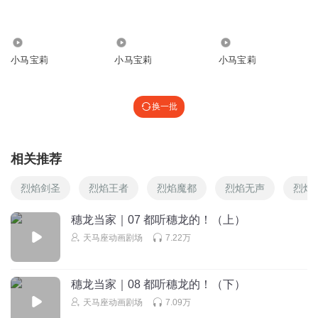
回复
2025-03-24
5
26.83万
4058
919
灰煤炭
回复 @
听友220062003
:
碧琪<碧琪> 碧琪<碧琪> 碧琪<碧琪
小马宝莉
小马宝莉
小马宝莉
> 碧琪<碧琪> 碧琪<碧琪> 碧琪<碧琪>
换一批
听友523050679
碧琪<碧琪> 柔柔<柔柔> 云宝<云宝> 紫悦<紫悦>
相关推荐
回复
2025-03-21
5
烈焰剑圣
烈焰王者
烈焰魔都
烈焰无声
烈焰
架新姜姜
回复 @
听友523050679
:
紫悦<紫悦> 云宝<云宝> 碧琪<碧
琪> 珍奇<珍奇> 柔柔<柔柔> 苹果嘉儿<苹果嘉儿>都喜欢
穗龙当家｜07 都听穗龙的！（上）
天马座动画剧场
7.22万
听个够吧
云宝<云宝> 苹果嘉儿<苹果嘉儿> 紫悦<紫悦> 柔柔<柔柔> 珍
穗龙当家｜08 都听穗龙的！（下）
奇<珍奇> 碧琪<碧琪> 碧琪<碧琪> 珍奇<珍奇> 柔柔<柔柔>
天马座动画剧场
7.09万
紫悦<紫悦> 苹果嘉儿<苹果嘉儿> 云宝<云宝> 苹果嘉儿<苹