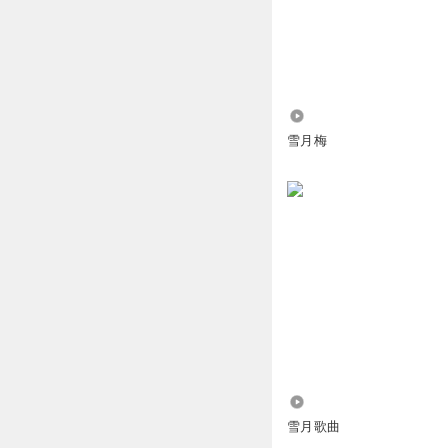
回复
2025-03-29
苗苗mm吖
能理解路瑶，自从
回复
2025-03-29
896
雪月梅
最美的太阳ll8
回复 
清秋儿丨风花映雪
瑶瑶 新哥不会让你
回复
2025-03-29
我家清雨么么么哒lM
Smile_柚子丨风花
当初子衿也是觉得
6.60万
雪月歌曲
回复
2025-03-29