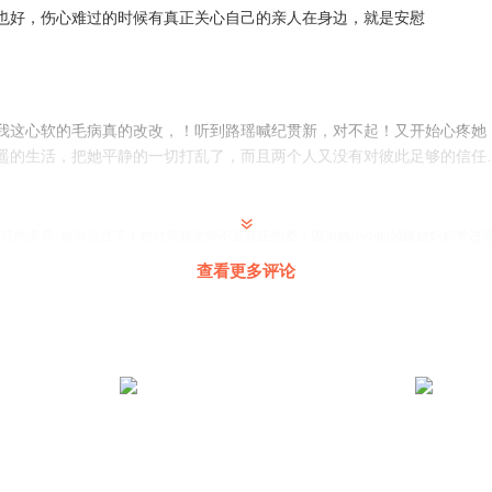
也好，伤心难过的时候有真正关心自己的亲人在身边，就是安慰
我这心软的毛病真的改改，！听到路瑶喊纪贯新，对不起！又开始心疼她
遥的生活，把她平静的一切打乱了，而且两个人又没有对彼此足够的信任
阿旺的美音
:
婊有点过了！她对简我觉得不是真正的爱！因为她小小的她跟她妈妈带进
关怀…
查看更多评论
雪
人而爱上一座城，也会因为一个人永远不踏入那座城。路遥要伤心的离开
了，新哥快去追呀，能挽回就挽回