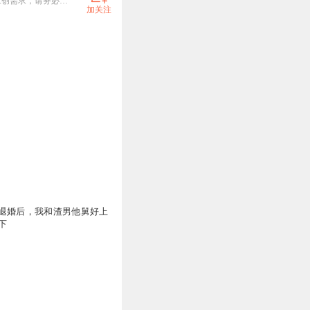
你们都是哪家的小糖果？来听剧啦 欢迎各路版权大大来撩！ 本账号内容禁止二创（含AI漫剧）。如有二创需求，请务必事先沟通。
加关注
退婚后，我和渣男他舅好上
下