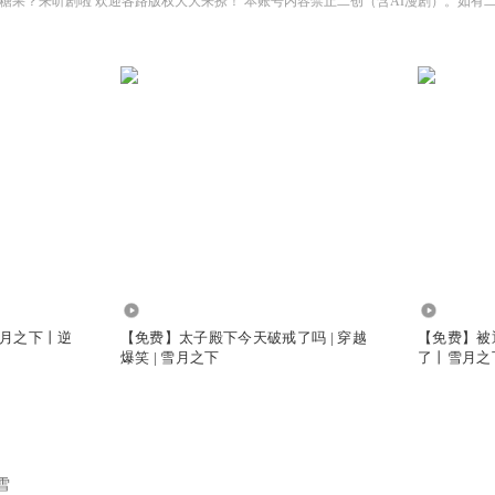
17.55万
26.49万
月之下丨逆
【免费】太子殿下今天破戒了吗 | 穿越
【免费】被
爆笑 | 雪月之下
了丨雪月之
雪