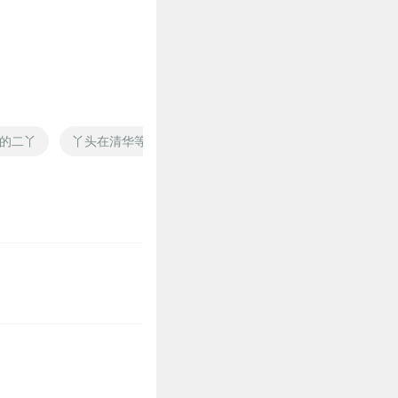
 真的没勇气再坚强下去了！
的二丫
丫头在清华等我
大明小丫鬟
男神滚你丫的
24
24
22