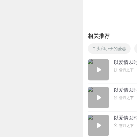
皮皮_peb
回复 @
Sm
希言南飞
一个简励成 爱了八
相关推荐
丫头和小子的爱恋
回复
2025-03-29
以爱情以时
我家清雨么么么哒l
雪月之下
路遥真的要走了 新
回复
2025-03-29
以爱情以时
上善若水丨风花映
雪月之下
路瑶的心里苦呀 
回复
2025-03-29
以爱情以时
雪月之下