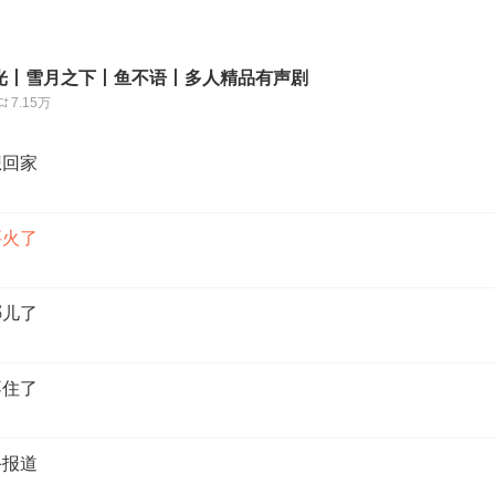
光丨雪月之下丨鱼不语丨多人精品有声剧
7.15万
想回家
要火了
哪儿了
不住了
手报道