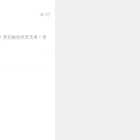
40
！其实她也何其无辜！是
…
31
简家，那样寄人篱下的日子，
夜城了
31