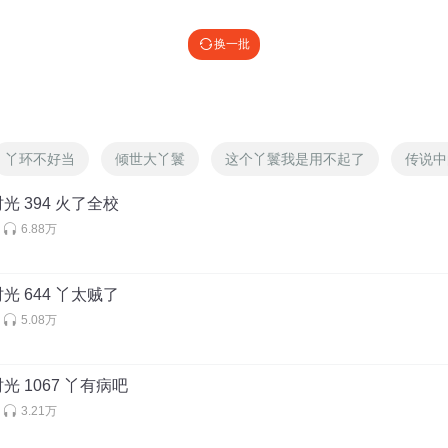
ile_柚子丨风花映雪
:
当初梁子衿是被骆向东逼回凉城的
换一批
年 你都没“逃避” 一个新哥 爱了几个月 你就很累了 看来 你是真的爱了
丫环不好当
倾世大丫鬟
这个丫鬟我是用不起了
传说中
光 394 火了全校
Mua
6.88万
哥 你快去追 一切都是最好的安排 我相信误会总有释然的时候
光 644 丫太贼了
雪
5.08万
不如归去～
光 1067 丫有病吧
3.21万