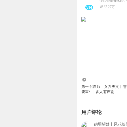
87.27万
1683.27万
第一召唤师丨女强爽文丨雪
袭重生 | 多人有声剧
用户评论
鹤羽望舒丨风花映