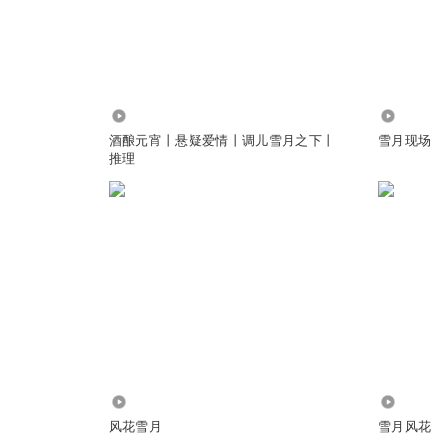
她跟着妈妈来到这个家后，所以的一切都自己背负！这次不是逃避，只是
175.20万
1.70万
酒酿元宵丨悬疑爱情丨调儿雪月之下丨
雪月现场
@
苗苗mm吖
:
新哥最后肯定会去老家追
推理
失望的 瞧好吧
ua
回复 @
清秋儿丨风花映雪
:
我信 新哥的心 不说谎
映雪
累了，伤心透了才离开夜城，现在路遥也一样，心疼遥遥
617
4.56万
风花雪月
雪月风花