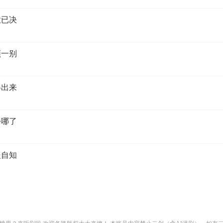
意已决
须一别
得出来
去哪了
暖自知