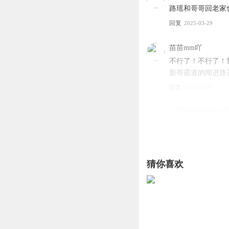
路瑶和哥哥回老家
回复
2025-03-29
苗苗mm吖
不行了！不行了！
新哥霸道的闯进路
回复
2025-03-29
苗苗mm吖
回复 @
是简给了她善意的
me最幸福丨风花映
猜你喜欢
很多人会因为一个
回复
2025-03-29
紫煙雨
路遥要离开伤心地