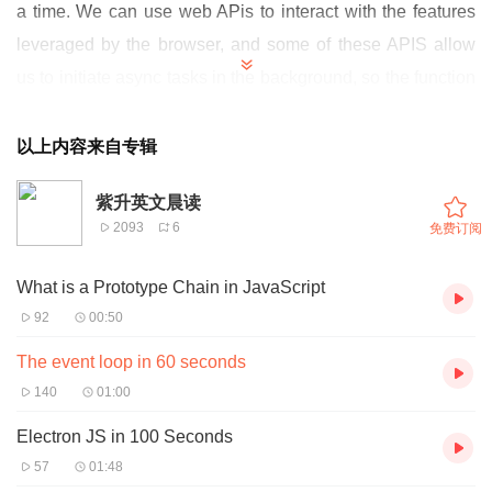
a time. We can use web APis to interact with the features
leveraged by the browser, and some of these APIS allow
us to initiate async tasks in the background, so the function
call that initiates an async task like that is still added to the
call stack, but this is just to hand it off to the browser. The
以上内容来自专辑
actual async task is handled in the background, so it does
紫升英文晨读
not block the call stack.
2093
6
免费订阅
What is a Prototype Chain in JavaScript
92
00:50
The event loop in 60 seconds
140
01:00
Electron JS in 100 Seconds
57
01:48