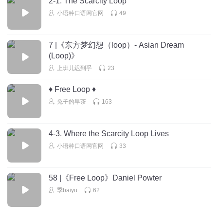
2-1. The Scarcity Loop
回复
2025-03-18
1
小语种口语网官网
49
全栈紫升
async /əˈsɪŋk/ or /eɪ'sɪŋk/：abbr.异步
7 |《东方梦幻想（loop）- Asian Dream
回复
2025-03-18
1
(Loop)》
上班儿迟到乎
23
♦️ Free Loop ♦️
兔子的早茶
163
4-3. Where the Scarcity Loop Lives
小语种口语网官网
33
58 |《Free Loop》Daniel Powter
季baiyu
62