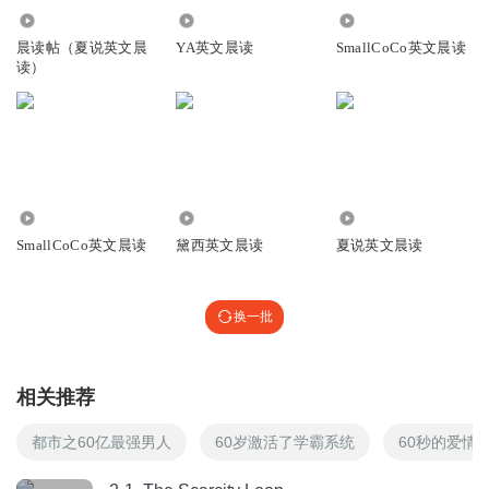
task queue /tæsk kjuː/→/tæskjuː/：任务队列
14.41万
3499
6.57万
回复
2025-03-18
1
晨读帖（夏说英文晨
YA英文晨读
SmallCoCo英文晨读
读）
全栈紫升
call stack /kɔːl stæk/：调用栈
回复
2025-03-18
1
全栈紫升
10.28万
4.21万
2.95万
single-threaded /ˈsɪŋɡl ˈθredɪd/：单线程的
SmallCoCo英文晨读
黛西英文晨读
夏说英文晨读
回复
2025-03-18
1
换一批
全栈紫升
event loop /ɪˈvent lup/：事件循环
回复
2025-03-18
1
相关推荐
全栈紫升
都市之60亿最强男人
60岁激活了学霸系统
60秒的爱情
actual /ˈæktʃuəl/：实际的