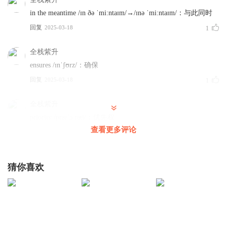
in the meantime /ɪn ðə ˈmiːntaɪm/→/ɪnə ˈmiːntaɪm/：与此同时
回复
2025-03-18
1
全栈紫升
ensures /ɪnˈʃʊrz/：确保
回复
2025-03-18
1
全栈紫升
priority /praɪˈɔːrəti/：优先权
查看更多评论
回复
2025-03-18
1
全栈紫升
猜你喜欢
microtask queue /ˈmaɪkroʊtæsk kjuː/→/ˈmaɪkroʊtæskjuː/：微任
务队列
回复
2025-03-18
1
全栈紫升