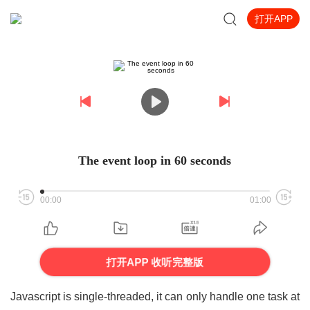
打开APP
The event loop in 60 seconds
00:00
01:00
打开APP 收听完整版
Javascript is single-threaded, it can only handle one task at