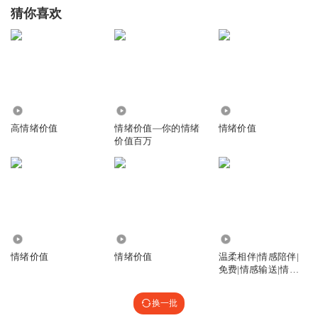
猜你喜欢
1.47万
9778
31
高情绪价值
情绪价值—你的情绪
情绪价值
价值百万
801
2485
4513
情绪价值
情绪价值
温柔相伴|情感陪伴|
免费|情感输送|情绪
价值
换一批