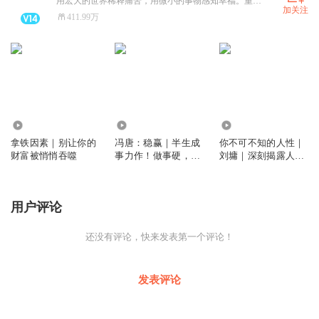
用宏大的世界稀释痛苦，用微小的事物感知幸福。重磅新书刘墉《我不是教你诈》，《一行禅师:正念三部曲》，冯唐《稳赢》，欢迎订阅！每周一本书，和百万书友一起好好读书，好好生活。
加关注
411.99万
109
2.55万
9670
拿铁因素｜别让你的
冯唐：稳赢｜半生成
你不可不知的人性｜
财富被悄悄吞噬
事力作！做事硬，做
刘墉｜深刻揭露人性
人稳，步步能赢
丑恶，但也展现人性
本善的光辉
用户评论
还没有评论，快来发表第一个评论！
发表评论