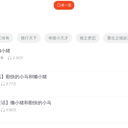
换一批
三传奇
猪行天下
奇猪小天才
猪之梦恋
重生之猪妖
懒小猪
故事
2.34万
话】勤快的小马和懒小猪
9.77万
童话】懒小猪和勤快的小马
5.06万