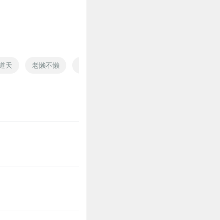
道天
老懒不懒
最强后勤
魔女后勤
猪妖一只