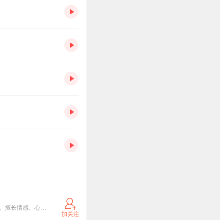
喜玛拉雅独家签约主播，用声音走进你的世界！ 多年从事电台专业主播及幼儿教育工作，声音温暖恬静。擅长情感、心理调节、育儿及文学类书籍。代表作品《经典古诗词赏析》、《名家消闲散文》、《宝贝晚安》、《红楼梦白话文版》等。
加关注