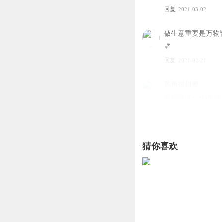
回复
2021-03-02
做生意重要是万物
💕
回复
2021-02-21
苏冉很甜蜜
好好听(ง •̀_•́)ง加油
回复
2020-07-26
不知云海漫长
猜你喜欢
好听
回复
2020-07-09