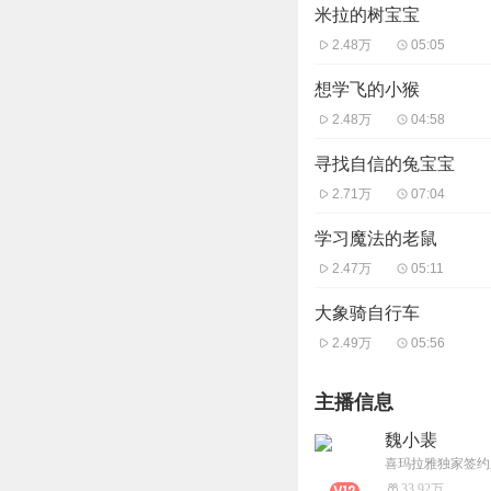
米拉的树宝宝
2.48万
05:05
想学飞的小猴
2.48万
04:58
寻找自信的兔宝宝
2.71万
07:04
学习魔法的老鼠
2.47万
05:11
大象骑自行车
2.49万
05:56
主播信息
魏小裴
33.92万