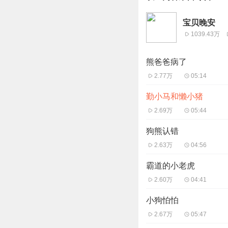
宝贝晚安
1039.43万
熊爸爸病了
2.77万
05:14
勤小马和懒小猪
2.69万
05:44
狗熊认错
2.63万
04:56
霸道的小老虎
2.60万
04:41
小狗怕怕
2.67万
05:47