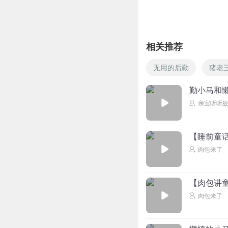
相关推荐
无用的后勤
猪老
勤小马和
亲宝听听
【睡前童
肉包来了
【肉包讲
肉包来了