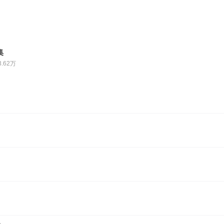
集
3.62万