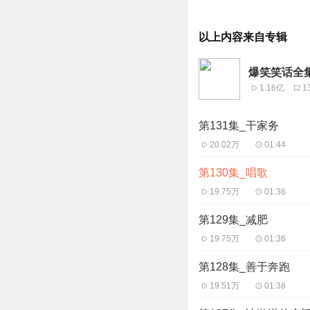
以上内容来自专辑
爆笑笑话全
1.16亿
1
第131集_干家务
20.02万
01:44
第130集_唱歌
19.75万
01:36
第129集_减肥
19.75万
01:36
第128集_善于奔跑
19.51万
01:38