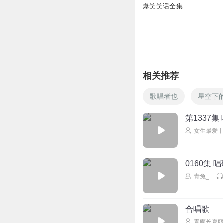
爆笑笑话全集
Sonic秦康宸
可乐加冰yyds
回复
2022-04-03
听友217081903
相关推荐
回复
2020-04-24
歌唱者也
星空下
第1337集
女生最爱
0160集 
青兔_
合唱歌
青雨长夏