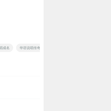
1
1
唱成名
华语说唱传奇
星语之为你而唱
重生之主唱