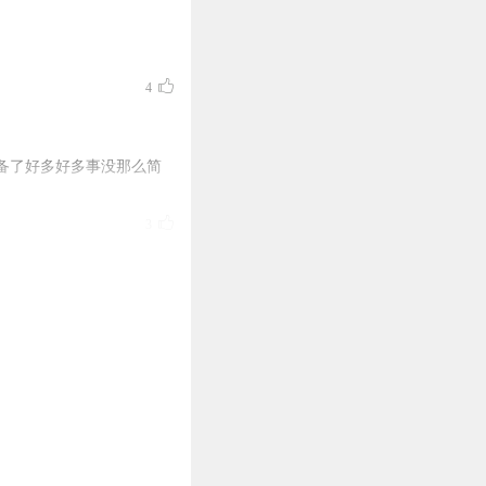
4
备了好多好多事没那么简
3
2
2