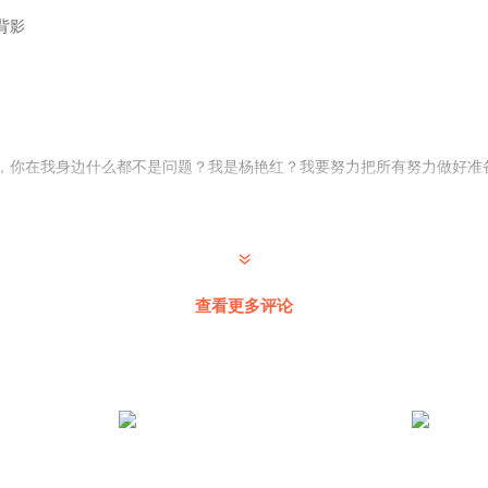
背影
，你在我身边什么都不是问题？我是杨艳红？我要努力把所有努力做好准
裤头你OK咯胡吼吼吼讴歌糊涂够了OK卤牛肉还款额落户口鸡年快乐😁
查看更多评论