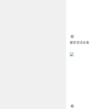
燕子_vwt
哈哈哈哈哈哈哈哈
回复
2019-03-25
1360347xmec
325.98万
每个都很逗
爆笑笑话全集
回复
2019-02-26
没关系我就看着你
uuuuuuu
回复
2018-09-18
小刘哥说
6jkjkj,jjjjjjjjjj
回复
2024-06-16
185.45万