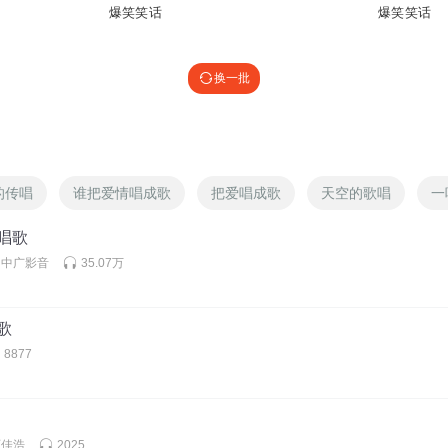
爆笑笑话
爆笑笑话
换一批
的传唱
谁把爱情唱成歌
把爱唱成歌
天空的歌唱
一
 唱歌
丨中广影音
35.07万
唱歌
8877
丽佳浩
2025