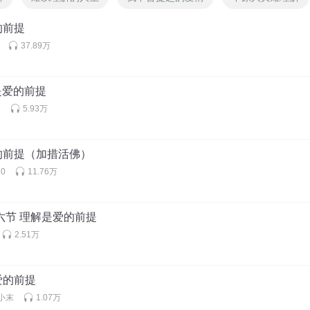
的前提
37.89万
解是爱的前提
建
5.93万
的前提（加措活佛）
0
11.76万
六节 理解是爱的前提
2.51万
爱的前提
小末
1.07万