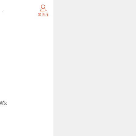
）。
加关注
简说