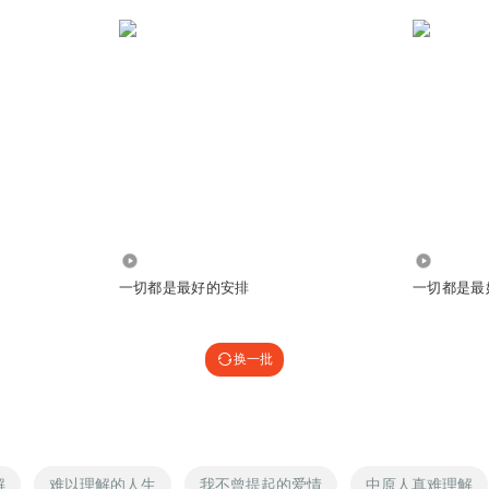
4995
2.92万
一切都是最好的安排
一切都是最
换一批
解
难以理解的人生
我不曾提起的爱情
中原人真难理解