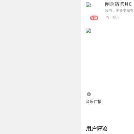
闲踏清凉月0
读书，主要专辑有
5.40万
2.00万
音乐广播
用户评论