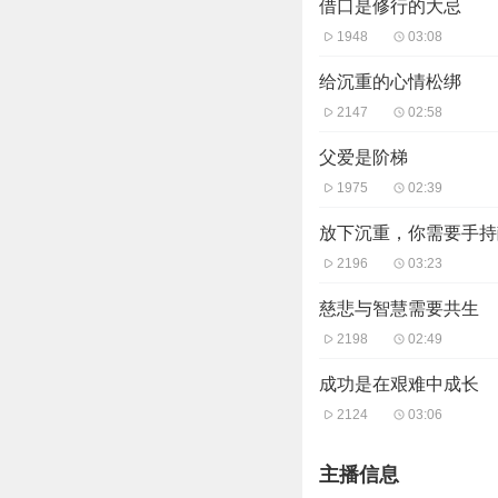
借口是修行的大忌
1948
03:08
给沉重的心情松绑
2147
02:58
父爱是阶梯
1975
02:39
放下沉重，你需要手持
2196
03:23
慈悲与智慧需要共生
2198
02:49
成功是在艰难中成长
2124
03:06
主播信息