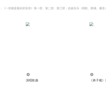
：《一切都是最好的安排》第一部、第二部、第三部；自娱自乐（唱歌、朗诵、播音
41.27万
0
演唱歌曲
《弟子规》