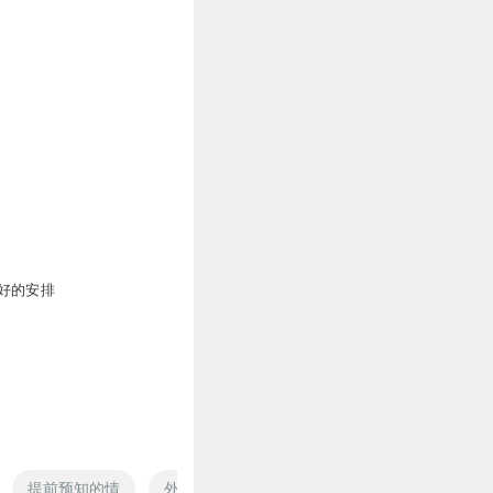
好的安排
提前预知的情
外星人心理破解师
提刀杀回公元前