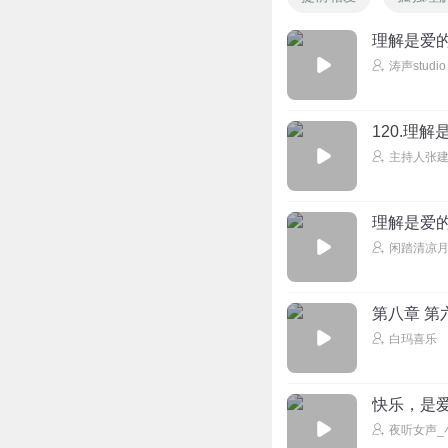
理解是爱
涛声studio
120.理
主持人张
理解是爱
闲踏清凉月
第八章 第
白玛喜乐
快乐，是
夜听女声_