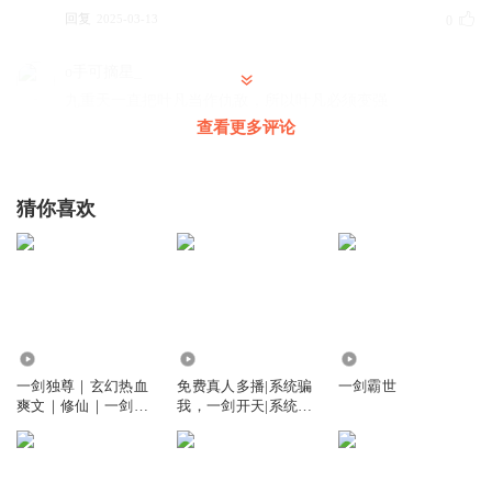
回复
2025-03-13
0
o手可摘星_
九重天一直把叶凡当作仇敌，所以叶凡必须变强
查看更多评论
回复
2025-03-13
0
你非你_物非人非
猜你喜欢
叶凡离开紫薇，那这里就是张痕坐镇了
回复
2025-03-13
0
_Suzy_o
叶凡准备要离开了，所以先安排好一切
回复
3243
3.19万
2.07万
2025-03-13
0
一剑独尊｜玄幻热血
免费真人多播|系统骗
一剑霸世
爽文｜修仙｜一剑斩
我，一剑开天|系统骗
我要选_李白
真人多播
局|系统流
几岁的秦凡就开始喝酒了，秦罗这个爹太不靠谱了
回复
2025-03-13
0