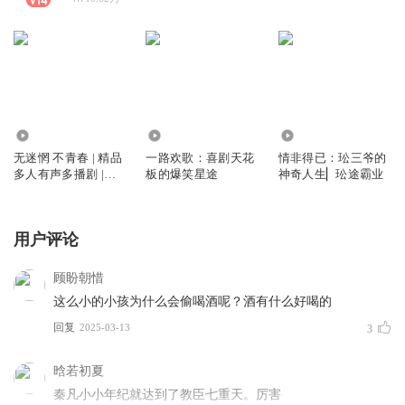
16.92万
3.89万
62.39万
无迷惘 不青春 | 精品
一路欢歌：喜剧天花
情非得已：玜三爷的
多人有声多播剧 |爱
板的爆笑星途
神奇人生▏玜途霸业
情狂想曲 》
用户评论
顾盼朝惜
这么小的小孩为什么会偷喝酒呢？酒有什么好喝的
回复
2025-03-13
3
晗若初夏
秦凡小小年纪就达到了教臣七重天。厉害