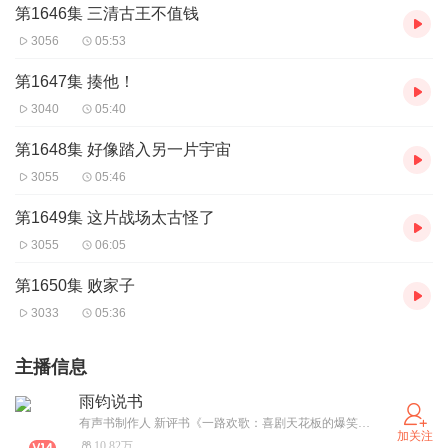
第1646集 三清古王不值钱
3056
05:53
第1647集 揍他！
3040
05:40
第1648集 好像踏入另一片宇宙
3055
05:46
第1649集 这片战场太古怪了
3055
06:05
第1650集 败家子
3033
05:36
主播信息
雨钧说书
有声书制作人 新评书《一路欢歌：喜剧天花板的爆笑星途》已上架，每天11点更新。武侠新评书《情非得已：玜三爷的神奇人生》，每晚九点更新。
加关注
10.82万