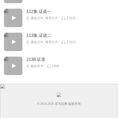
112集 证道一
圆在方中_青羽九方
3.16万
113集 证道二
圆在方中_青羽九方
3.18万
2136 证道
酷匠听书
1066
© 2014-
2026
喜马拉雅 版权所有