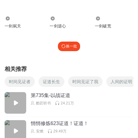
听书者优先权
张痕正好锻炼锻炼，师父给他机会磨砺
2.02万
1542
1.99万
一剑弑天
一剑逆心
一剑破荒
回复
2025-09-16
0
听书者优先权
换一批
秦凡小小年纪就达到了教臣七重天。厉害
回复
2025-09-16
0
相关推荐
请叫我小九姑娘
为什么给这个小家伙取名叫秦凡呢？
时间见证者
证道长生
时间见证了我
人间的证明
回复
2025-03-13
0
第735集-以战证道
酷匠听书
24.21万
宇宙观察员_bai
仙月舞这姑娘是十分的善良啊
回复
2025-03-13
0
悄悄修炼623证道！证道！
安燃
29.49万