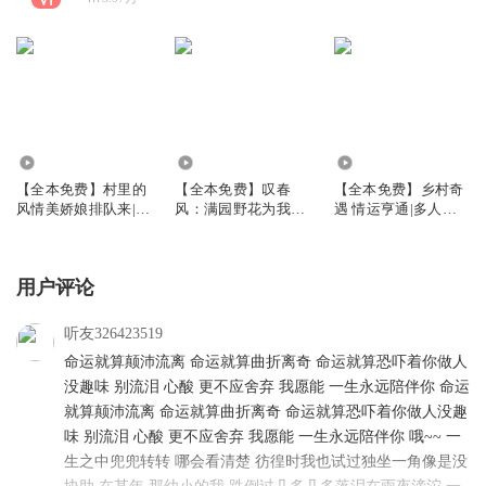
5.75万
5.69万
3.62万
【全本免费】村里的
【全本免费】叹春
【全本免费】乡村奇
风情美娇娘排队来|傻
风：满园野花为我开|
遇 情运亨通|多人有
子神医|风流
多女主爽文
声精品
用户评论
听友326423519
命运就算颠沛流离 命运就算曲折离奇 命运就算恐吓着你做人
没趣味 别流泪 心酸 更不应舍弃 我愿能 一生永远陪伴你 命运
就算颠沛流离 命运就算曲折离奇 命运就算恐吓着你做人没趣
味 别流泪 心酸 更不应舍弃 我愿能 一生永远陪伴你 哦~~ 一
生之中兜兜转转 哪会看清楚 彷徨时我也试过独坐一角像是没