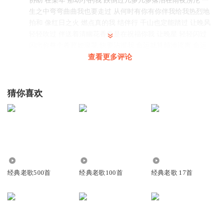
协助 在某年 那幼小的我 跌倒过几多几多落泪在雨夜滂沱 一
生之中弯弯曲曲我也要走过 从何时有你有你伴我给我热烈地
拍和 像红日之火 燃点真的我 结伴行 千山也定能踏过 让晚风
轻轻吹过 伴送着清幽花香像是在祝福你我 让晚星 轻轻闪过
闪出你每个希冀如浪花 快要沾湿我 命运就算颠沛流离 命运
就算曲折
查看更多评论
回复
2026-07-09
2
猜你喜欢
生命中的空气
命运就算颠沛流离 命运就算曲折离奇 命运就算恐吓着你做人
没趣味 别流泪 心酸 更不应舍弃 我愿能 一生永远陪伴你 命运
就算颠沛流离 命运就算曲折离奇 命运就算恐吓着你做人没趣
味 别流泪 心酸 更不应舍弃 我愿能 一生永远陪伴你 哦~~ 一
生之中兜兜转转 哪会看清楚 彷徨时我也试过独坐一角像是没
237.25万
34.15万
1455
协助 在某年 那幼小的我 跌倒过几多几多落泪在雨夜滂沱 一
经典老歌500首
经典老歌100首
经典老歌 17首
生之中弯弯曲曲我也要走过 从何时有你有你伴我给我热烈地
拍和 像红日之火 燃点真的我 结伴行 千山也定能踏过 让晚风
轻轻吹过 伴送着清幽花香像是在祝福你我 让晚星 轻轻闪过
闪出你每个希冀如浪花 快要沾湿我 命运就算颠沛流离 命运