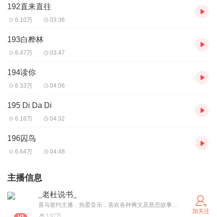
192直来直往
6.10万
03:36
193白桦林
6.47万
03:47
194读你
6.33万
04:06
195 Di Da Di
6.16万
04:32
196囚鸟
6.64万
04:48
主播信息
_老杜说书_
喜马签约主播，热爱音乐，喜欢各种爽文及悬恐故事，欢迎大家来听哦！
加关注
3.97万