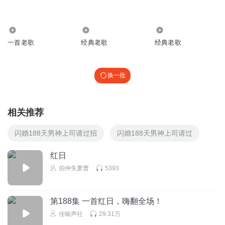
就算曲折
回复
2026-06-17
1
236
2469.68万
1622.64万
听友378103697
一首老歌
经典老歌
经典老歌
看看
回复
2026-03-05
1
换一批
偷鱼猫
李克勤
相关推荐
回复
2026-01-11
1
闪婚188天男神上司请过招
闪婚188天男神上司请过
黄轶飞
红日
好
伯仲失萧曹
5393
回复
2026-07-04
0
第188集 一首红日，嗨翻全场！
佳喻声社
29.31万