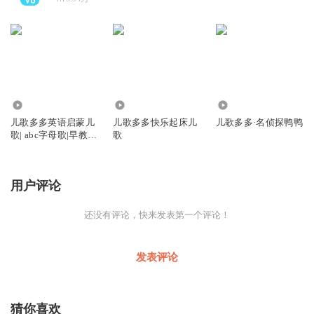
556
1498
1.84万
儿歌多多英语启蒙儿
儿歌多多快乐起床儿
儿歌多多·名侦探鸭鸭
歌| abc字母歌|早教启
歌
蒙
用户评论
还没有评论，快来发表第一个评论！
发表评论
猜你喜欢