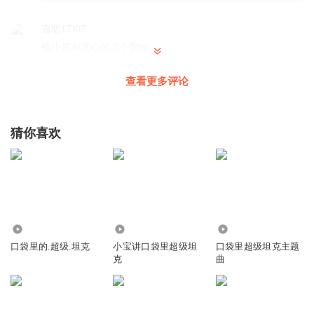
嘉聪17307
磕小易和沈心的点个赞哈
回复
2025-02-22
28
查看更多评论
你是1号
叶子，是这个吗？
猜你喜欢
回复
2025-02-23
26
云爱阳
回复 @
你是1号
:
轩辕重工
超能装甲兵团的小助手
2802
3833
7131
官方最新海报/壁纸来啦！
小红书上有更多哦：宫弦敌
口袋里的.超级.坦克
小宝讲口袋里超级坦
口袋里超级坦克主题
卢、千雅鲲鹏、小半、小渣～
克
曲
回复
2025-02-22
20