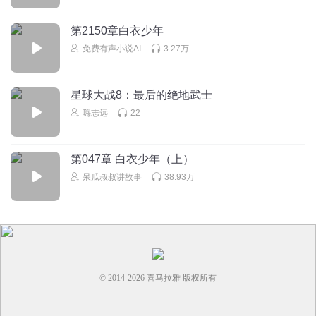
回复
2025-02-22
14
第2150章白衣少年
免费有声小说AI
3.27万
1868344igrv
回复 @
监控人阵营高级联盟
:
最后一个天敌了
星球大战8：最后的绝地武士
洛洛开心果
嗨志远
22
剧情太单一了吧，反正怎么打都是亿小城赢
回复
2025-02-22
12
第047章 白衣少年（上）
大斌威武
回复 @
洛洛开心果
:
主角光环
呆瓜叔叔讲故事
38.93万
听友288241593
可以给一个赞吗
，谢谢😊陌生人。这样我们就是好朋友
了。
回复
2025-02-22
13
© 2014-
2026
喜马拉雅 版权所有
BeBetter_e7