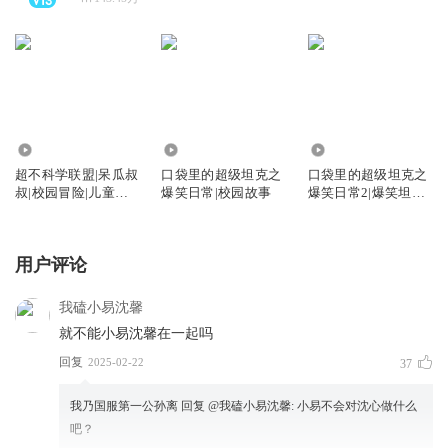
470.35万
1.14亿
1.19亿
超不科学联盟|呆瓜叔
口袋里的超级坦克之
口袋里的超级坦克之
叔|校园冒险|儿童故
爆笑日常|校园故事
爆笑日常2|爆笑坦克
事
军团
用户评论
我磕小易沈馨
就不能小易沈馨在一起吗
回复
2025-02-22
37
我乃国服第一公孙离
回复 @
我磕小易沈馨
:
小易不会对沈心做什么
吧？