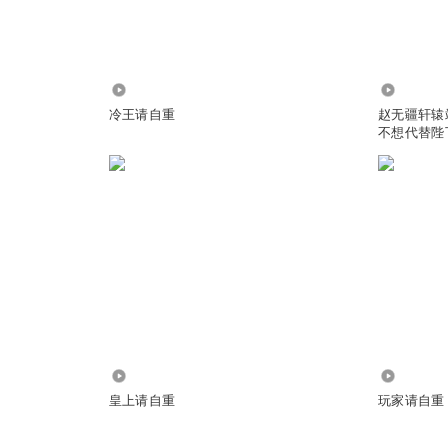
 @
脱裤战神
:
肯定有啊
390
9.19万
冷王请自重
赵无疆轩辕
不想代替陛
出男儿身！我关心的是这个
装不在乎1987
:
hentai
音吗？
2.65万
3.71万
皇上请自重
玩家请自重