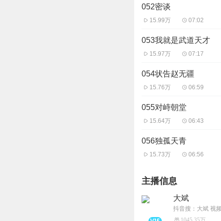
052密谈
15.99万
07:02
053我就是武道天才
15.97万
07:17
054状告赵无疆
15.76万
06:59
055对峙朝堂
15.64万
06:43
056独孤天青
15.73万
06:56
主播信息
大斌
抖音搜：大斌 视
1045.35万