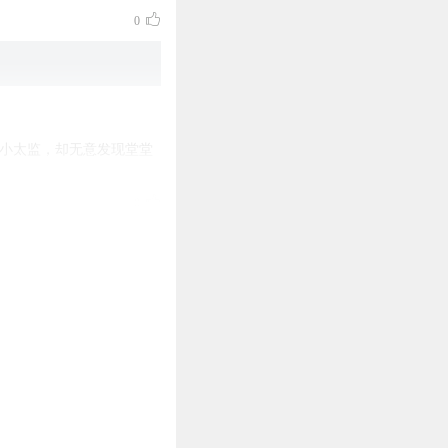
0
小太监，却无意发现堂堂
0
6