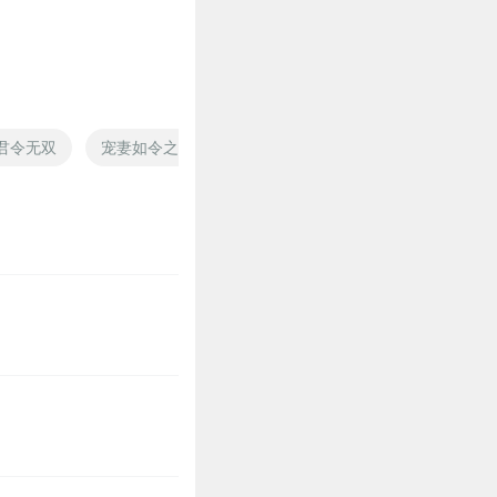
0
君令无双
宠妻如令之全能女帝
九令冲天
青龙剑之大行
0
0