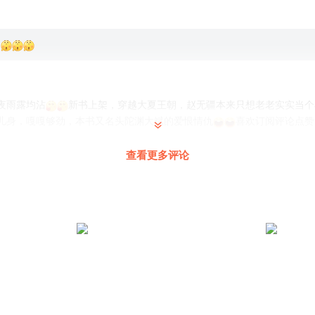
夜雨露均沾
新书上架，穿越大夏王朝，赵无疆本来只想老老实实当个
儿身，嘎嘎够劲，本书又名头陀渊大斌的爱恨情仇
喜欢订阅评论点赞
查看更多评论
小短
:
👍👍👍
越来越有味了 没淹二十年都没那味
时有这么厉害？？？