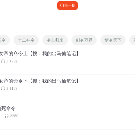
换一批
这个
攻略的
妖令
十二神令
令主归来
剑令万界
情令天下
集 女帝的命令上【搜：我的出马仙笔记】
2.12万
集 女帝的命令下【搜：我的出马仙笔记】
2.11万
王的死命令
事
2260