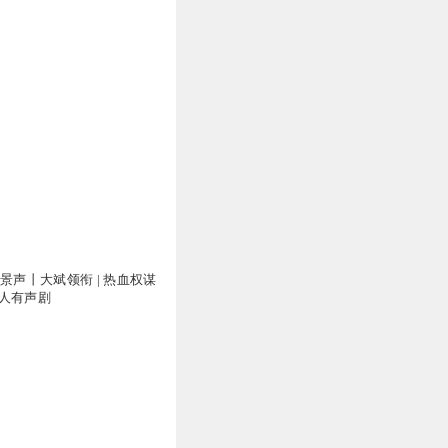
景声丨大斌领衔 | 热血权谋
费多人有声剧