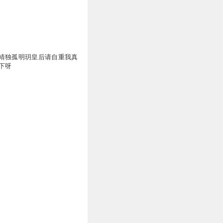
3
靖独孤明玥皇后请自重我真
下呀
2
1
0