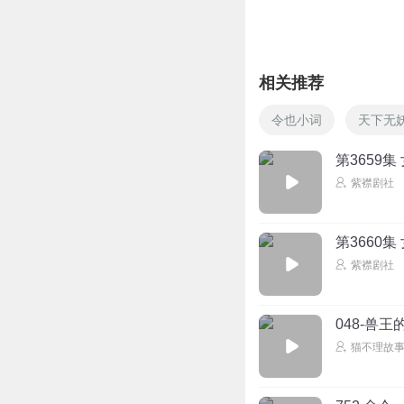
古月言兑我偏要用
这女帝也是个自我
相关推荐
回复
2026-03-09
令也小词
天下无
魔方刘某某
2
第3659
回复
2025-05-27
紫襟剧社
四壶老酒
第3660
李妙真变女皇
紫襟剧社
回复
2025-03-01
048-兽
猫不理故