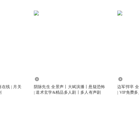
5790.95万
2.60亿
商在线 | 月关
阴脉先生 全景声丨大斌演播丨悬疑恐怖
边军悍卒 全
剧
| 道术玄学&精品多人剧丨多人有声剧
| VIP免