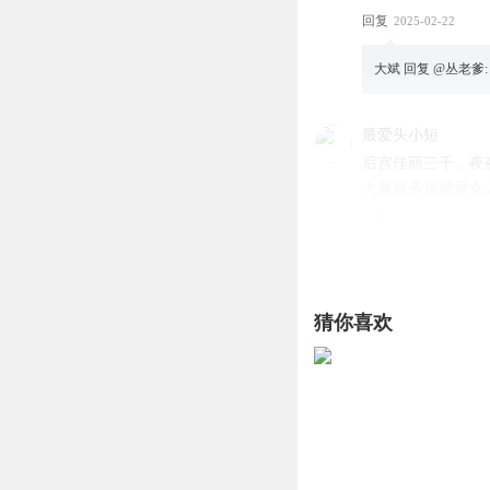
回复
2025-02-22
大斌
回复 @
丛老爹
:
最爱头小短
后宫佳丽三千，夜
大夏皇帝居然是女
回复
2025-02-22
大斌
回复 @
最爱头
猜你喜欢
听书I小郎君
斌公公的声音 是
回复
2025-02-22
脱裤战神
3个时辰？6个小