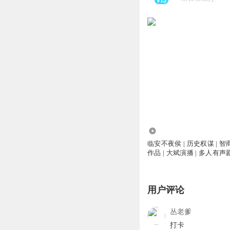
6743.94万
临安不夜侯 | 历史权谋 | 智
作品 | 大斌演播 | 多人有声
用户评论
丛老爹
打卡