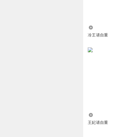
回复
2025-03-10
听友475867108
回复
200
冷王请自重
假装不在乎1987
女帝到底能不能修
回复
2025-02-24
盖世英姐
回复 @
假
渔釉忧蓝
这男主永远是太监
回复
2025-04-21
1817
黄昏1395289
王妃请自重
回复
2026-06-10