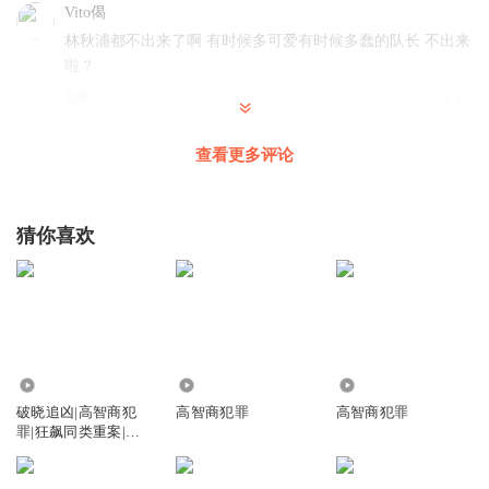
Vito偈
林秋浦都不出来了啊 有时候多可爱有时候多蠢的队长 不出来
啦？
回复
2025-02-25
1
破相小沙弥
查看更多评论
斜角总是这样操控人心 荼毒灵魂
回复
2025-07-11
0
猜你喜欢
读者小乙
林冬雪，你不带枪还好点儿，你带枪反而更危险了，你就是
个菜鸟儿弱鸡
回复
2025-07-28
0
69.51万
11.12万
1.73万
许我一刻欢愉
破晓追凶|高智商犯
高智商犯罪
高智商犯罪
奸尸了呗，有什么不好意思说出来的
罪|狂飙同类重案|追
凶神探
回复
2025-04-23
0