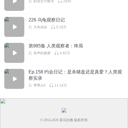
奶龙官方账号
2930
226 乌龟观察日记
大有叔叔
5.18万
第985集 人类观察者：终焉
有声的紫襟
4.92万
Ep.158 约会日记：是杀猪盘还是真爱？人类观
察实录
季季JiJi
11.14万
© 2014-
2026
喜马拉雅 版权所有