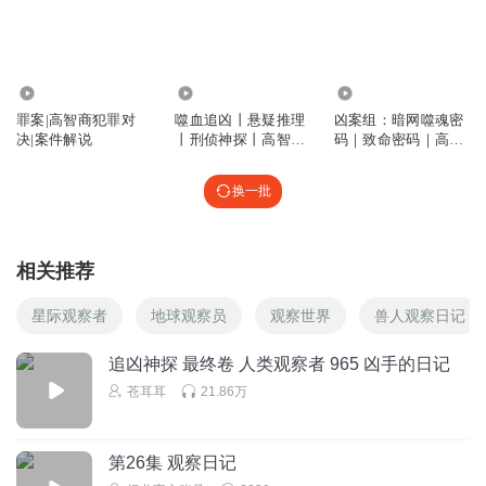
甜甜吖y
感觉是周天南
回复
2025-03-07
0
4204
17.78万
18.27万
罪案|高智商犯罪对
噬血追凶丨悬疑推理
凶案组：暗网噬魂密
决|案件解说
丨刑侦神探丨高智商
码｜致命密码｜高智
犯罪丨凶案密码
商追凶
换一批
相关推荐
星际观察者
地球观察员
观察世界
兽人观察日记
追凶神探 最终卷 人类观察者 965 凶手的日记
苍耳耳
21.86万
第26集 观察日记