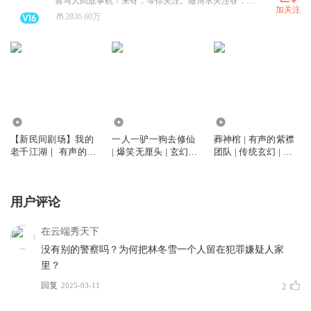
喜马人肉故事机！来呀，等你关注。微博求关注呀：有声的紫襟。
加关注
2836.60万
13.77亿
5.77亿
1.67亿
【新民间剧场】我的
一人一驴一狗去修仙
葬神棺 | 有声的紫襟
老千江湖｜ 有声的紫
| 爆笑无厘头 | 玄幻修
团队 | 传统玄幻 | 男
襟｜免费版 | 魔幻千
仙 | 有声的紫襟多人
频修仙 |打脸爽文| 多
手
有声剧
人有声剧
用户评论
在云端秀天下
没有别的警察吗？为何把林冬雪一个人留在犯罪嫌疑人家
里？
回复
2025-03-11
2