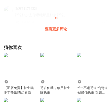
听友511754323
评论好少去你哪吒那里好多评论。
回复
2026-01-19
1
查看更多评论
极多多罗万岁
好乐
猜你喜欢
回复
2025-08-03
0
全宇宙无敌的战神
VV个
回复
2025-02-19
0
355.32万
372
404.74万
【正版免费】长生猫|
苟在仙武，敛尸长生
长生不老苟道长|苟道
少年热血|奇幻冒险
陈长生
长|修仙长生|误删江
湖演播