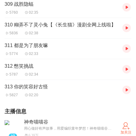
309 战胜隐蝠
5760
02:35
310 糊弄不了灵小兔【《长生猫》漫剧全网上线啦】
5836
02:38
311 都是为了朋友嘛
5774
02:33
312 憋笑挑战
5787
02:34
313 你的笑容好古怪
5827
02:20
主播信息
神奇喵喵谷
用心做好有声故事，用爱编织童年梦想！神奇喵喵谷号：SQMMGFM 伴宝贝快乐成长！
加关注
6.39万