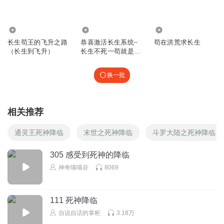
5481
12.97万
5.50万
长生苟王的飞升之路
恭喜激活长生系统~
苟在洪荒求长生
（长生到飞升）
长生不死一苟就是
300年171
换一批
相关推荐
通灵王死神降临
末世之死神降临
斗罗大陆之死神降临
305 感受到死神的降临
神奇喵喵谷
8069
111 死神降临
自说自话的掌柜
3.18万