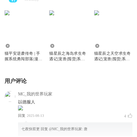
1805.20万
829.16万
226.07万
猫平安逆袭传奇 | 手
猫星辰之海岛求生奇
猫星辰之天空求生奇
握系统勇闯部落|漫剧
遇记|宠兽|囤货|系统|
遇记|宠兽|囤货|系统|
已上线
少年成长
少年成长
用户评论
MC_我的世界玩家
以德服人
回复
2025-08-13
4
七夜快双更
回复 @
MC_我的世界玩家
:
唐