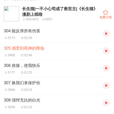
长生猫|一不小心苟成了救世主|《长生猫》
漫剧上线啦
免费订阅
693.80万
8057
304 能反弹所有伤害
5773
02:29
305 感受到死神的降临
5800
02:48
306 挨揍，使我快乐
5777
02:25
307 换我们来保护你
5899
03:16
308 强悍无比的白光
5928
02:23