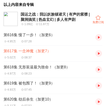
以上内容来自专辑
国运之战：我以妖族镇诸天 | 有声的紫襟 |
脑洞搞笑 | 热血玄幻 | 多人有声剧
免费订阅
1.09亿
11.87万
第616集 慢了一步！（加更6）
4.95万
07:28
第617集 一念神魔（加更7）
5.02万
08:37
第618集 无形装逼最为致命！（加更8）
4.97万
08:23
第619集 被包围了！（加更9）
4.93万
07:45
第620集 劫后余生（加更10）
5.11万
07:52