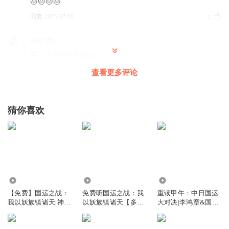
🐱🐱🐱🐱
回复
2025-07-08
4
麻辣烫hc
早。上班当牛马
回复
2025-03-24
3
查看更多评论
蚂蚁老王
苦海无边，回头是岸。紫襟勒
猜你喜欢
回复
2025-04-23
3
古口
那个老和尚说啥声音好小啊。
回复
2025-02-18
2
9.82万
2222
3.53万
【免费】国运之战：
免费听国运之战：我
重读甲午：中日国运
妥剠
回复 @
古口
:
声音挺大的呀
我以妖族镇诸天|神
以妖族镇诸天【多人
大对决|李鸿章&国运
仙|龙|远古
有声剧】求月票
之战|历史
国服玄策1