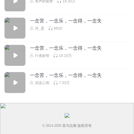
有声的紫襟
19.30万
老和尚这是一面神，一面魔？！
璀璨星辉怕是要吃亏
啊！
回复
2025-02-19
0
一念苦，一念乐，一念得，一念失
诗_柔
6910
徐泽徐
回复 @
星辰婉瑶
:
411111511155114251115141114514511145514114524445585047748H
ffffrfgggtgreg
一念苦，一念乐，一念得，一念失
行者妙智
10.10万
清明没回家
一念苦，一念乐，一念得，一念失
回复
2025-03-07
0
深蓝心雨
7.33万
听友195931851
没事 死了也可以去地府捞人 捞不了 还有封神榜
回复
2025-02-25
0
© 2014-
2026
喜马拉雅 版权所有