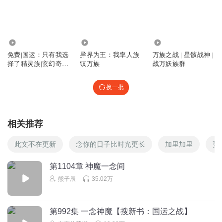
😁😂😃😄👿😉😊☺️😌😌😏😢😡😠😝😜😚😘😖😔😓😒😣😥😪
😭😰😰😱😱😱😱😲😲😲😲😲😲😳😳😳😳😳😳😷😷😷🙃🙃
😋😋🤖👺👾👽💀🤠🤯🤥🥳🤨🤢
15.52万
2.40万
211.46万
回复
2025-11-14
2
免费|国运：只有我选
异界为王：我率人族
万族之战 | 星骸战神 |
择了精灵族|玄幻奇幻
镇万族
战万妖族群
&国运&热血
妥剠
回头是“暗”
换一批
回复
2025-03-19
1
相关推荐
星辰婉瑶
老和尚和璀璨星辉都是准圣啊！
那这是势均力敌的战
此文不在更新
念你的日子比时光更长
加里加里
更
斗，输赢难料。
回复
2025-02-19
0
第1104章 神魔一念间
熊子辰
35.02万
皮一下劈了你
回复 @
星辰婉瑶
:
老和尚体内肯定有邪魔
第992集 一念神魔【搜新书：国运之战】
星辰婉瑶