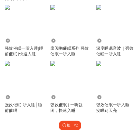
169.89万
2.05万
57
强效催眠一听入睡|睡
廖阅鹏催眠系列 强效
深度睡眠音波｜强效
前催眠 |快速入睡一
催眠一听入睡
催眠一听入睡
听就困夜听
225.55万
430.26万
269.02万
强效催眠-听入睡│睡
强效催眠 | 一听就
强效催眠一听入睡 |
前催眠
困，快速入睡
安眠到天亮
换一批