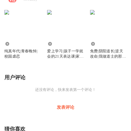
6.76万
8.81万
7.17万
纯真年代|青春晚悼|
爱上学习|孩子一学就
免费|阴阳道长|逆天
校园虐恋
会的21天表达课|家长
改命|我做道士的那些
必听
年
用户评论
还没有评论，快来发表第一个评论！
发表评论
猜你喜欢