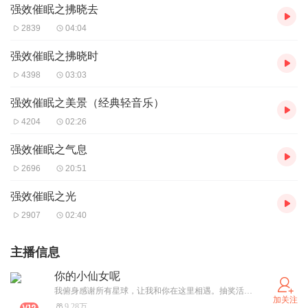
强效催眠之拂晓去
2839
04:04
强效催眠之拂晓时
4398
03:03
强效催眠之美景（经典轻音乐）
4204
02:26
强效催眠之气息
2696
20:51
强效催眠之光
2907
02:40
主播信息
你的小仙女呢
我俯身感谢所有星球，让我和你在这里相遇。抽奖活动加首页薇薇进粉丝群领取
加关注
9.28万