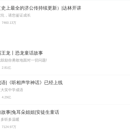
（史上最全的济公传持续更新）|达林开讲
挖坑，请您鉴证成长
7460.13万
霸王龙丨恐龙童话故事
鼓励你勇敢地面对一切问题!
2.81亿
成语|《听相声学神话》已经上线
腹大笑中学成语
4.29亿
故事|兔耳朵姐姐|安徒生童话
，多听多温暖
7124.97万