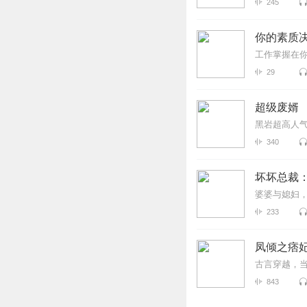
245
你的素质
工作掌握在
29
超级废婿
黑岩超高人
340
坏坏总裁
婆婆与媳妇
233
凤倾之痞
古言穿越，
843