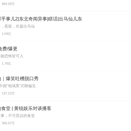
993.28万
乎事儿2|东北奇闻异事|瞎话|出马仙儿东
事，悬疑，长篇出马仙
1.04亿
免费/爆更
超能恐怖皆可入
1.76亿
炮｜爆笑吐槽脱口秀
看中国“地域黑”式聊偏见
137.23万
食堂 | 黄锐娱乐对谈播客
故事，不可思议的食堂
305.07万