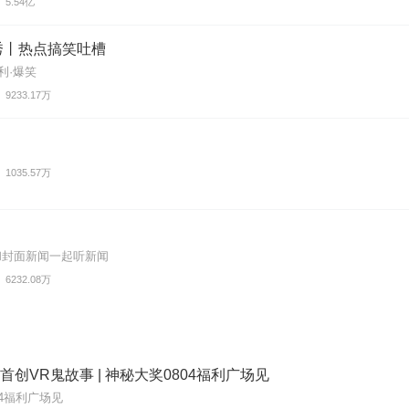
5.54亿
秀丨热点搞笑吐槽
利·爆笑
9233.17万
1035.57万
和封面新闻一起听新闻
6232.08万
 首创VR鬼故事 | 神秘大奖0804福利广场见
04福利广场见