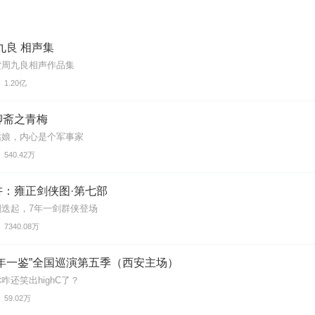
九良 相声集
堂周九良相声作品集
1.20亿
聊斋之青梅
姑娘，内心是个军事家
540.42万
讲：雍正剑侠图·第七部
迭起，7年一剑群侠登场
7340.08万
年一鉴”全国巡演第五季（西安主场）
咋还笑出highC了？
59.02万