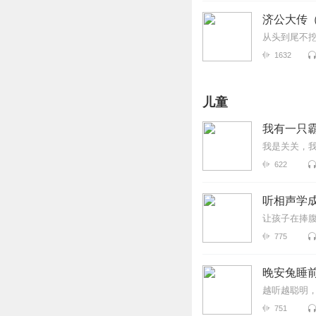
济公大传
从头到尾不
1632
儿童
我有一只
我是关关，我
622
听相声学
让孩子在捧
775
晚安兔睡前
越听越聪明
751