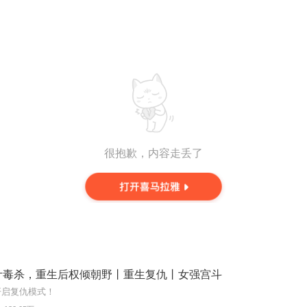
很抱歉，内容走丢了
计毒杀，重生后权倾朝野丨重生复仇丨女强宫斗
开启复仇模式！