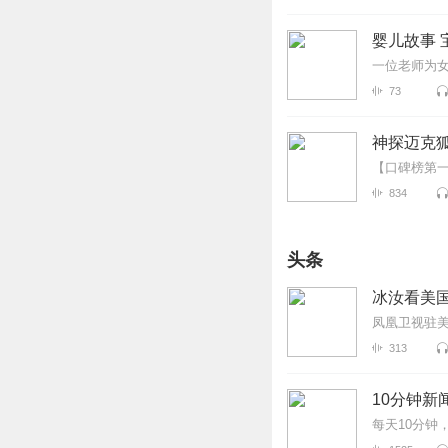
婴儿故事 
一位老师为
73
神探迈克狐
【口碑榜第
834
头条
冰汝看美
凤凰卫视驻
313
10分钟新
每天10分钟