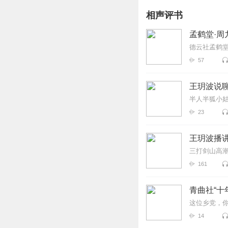
相声评书
孟鹤堂·周
德云社孟鹤
57
王玥波说
半人半狐小
23
王玥波播
三打剑山高潮
161
青曲社“十
这位乡党，你
14