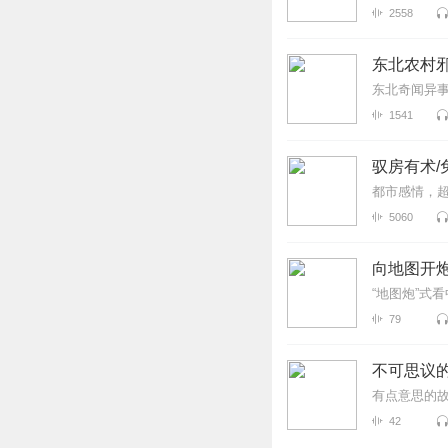
2558
东北农村邪
东北奇闻异
1541
驭房有术/
都市感情，
5060
向地图开
“地图炮”式
79
不可思议的
有点意思的
42