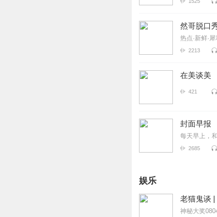
1525
然哥脱口
热点·新鲜·犀
2213
在美谈美
421
封面早报
每天早上，
2685
娱乐
老猫鬼谈 |
神秘大奖08