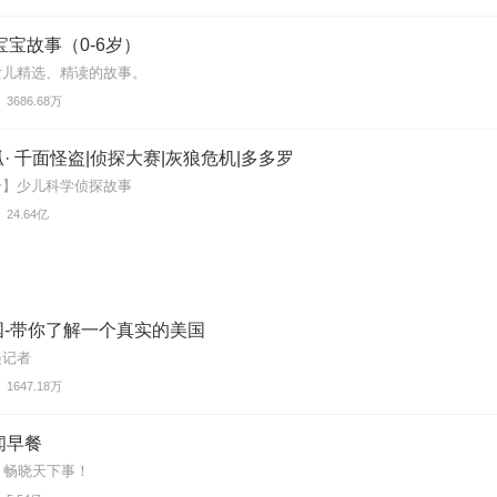
宝宝故事（0-6岁）
女儿精选、精读的故事。
3686.68万
· 千面怪盗|侦探大赛|灰狼危机|多多罗
一】少儿科学侦探故事
24.64亿
国-带你了解一个真实的美国
美记者
1647.18万
闻早餐
，畅晓天下事！