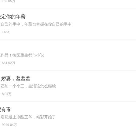
132.05万
决定你的年薪
你自己的手中，年薪也掌握在你自己的手中
1483
气作品！御医重生都市小说
661.52万
：娇妻，羞羞羞
，还加一个小三，生活该怎么继续
8.04万
妃有毒
当痞妃遇上冷酷王爷，精彩开始了
9249.04万