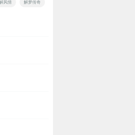
解风情
解梦传奇
解语梦华
武道真解
最强解说员