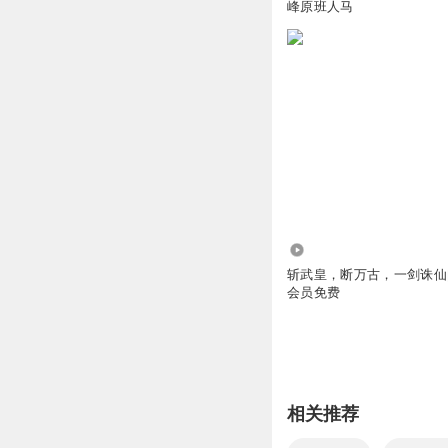
峰原班人马
1984.22万
斩武皇，断万古，一剑诛仙| 
会员免费
相关推荐