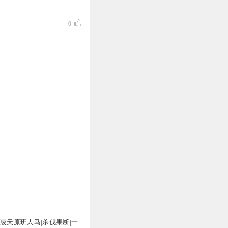
0
万
道凌天原班人马|杀伐果断|一