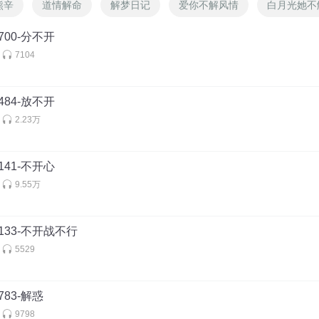
熊辛
道情解命
解梦日记
爱你不解风情
白月光她不
700-分不开
7104
484-放不开
2.23万
141-不开心
9.55万
133-不开战不行
5529
83-解惑
9798