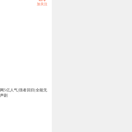
加关注
网5亿人气|强者回归|全能无
有声剧