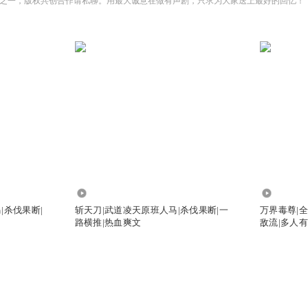
之一，版权共创合作请私聊。用最大诚意在做有声剧，只求为大家送上最好的回忆！
2932.18万
541.09万
|杀伐果断|
斩天刀|武道凌天原班人马|杀伐果断|一
万界毒尊|全
路横推|热血爽文
敌流|多人