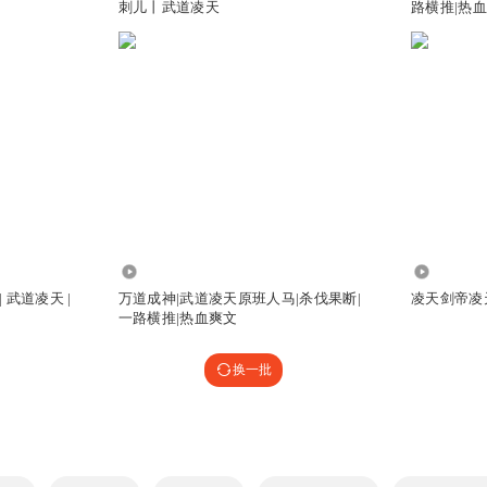
刺儿丨武道凌天
路横推|热
1158.99万
3237
武道凌天 |
万道成神|武道凌天原班人马|杀伐果断|
凌天剑帝凌
一路横推|热血爽文
换一批