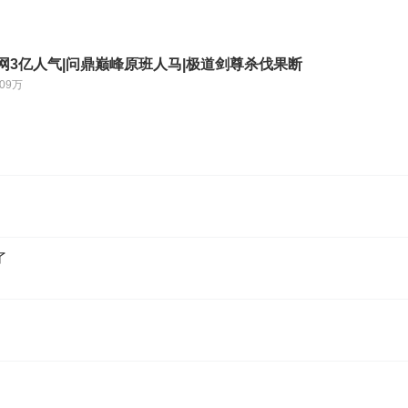
网3亿人气|问鼎巅峰原班人马|极道剑尊杀伐果断
.09万
了