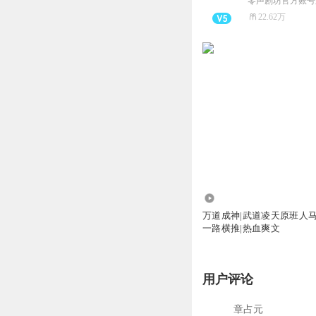
零声剧坊官方账号
22.62万
1158.99万
万道成神|武道凌天原班人马
一路横推|热血爽文
用户评论
章占元