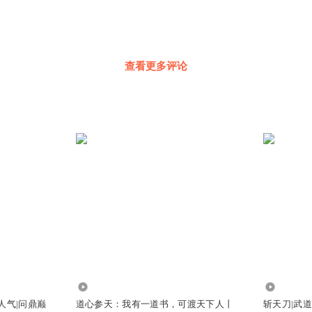
查看更多评论
371.22万
2932.17
人气|问鼎巅
道心参天：我有一道书，可渡天下人丨
斩天刀|武